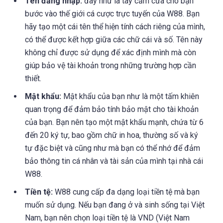
Tên đăng nhập:
đây như là tay cầm cửa cho bạn
bước vào thế giới cá cược trực tuyến của W88. Bạn
hãy tạo một cái tên thể hiện tính cách riêng của mình,
có thể được kết hợp giữa các chữ cái và số. Tên này
không chỉ được sử dụng để xác định mình mà còn
giúp bảo vệ tài khoản trong những trường hợp cần
thiết.
Mật khẩu:
Mật khẩu của bạn như là một tấm khiên
quan trọng để đảm bảo tính bảo mật cho tài khoản
của bạn. Bạn nên tạo một mật khẩu mạnh, chứa từ 6
đến 20 ký tự, bao gồm chữ in hoa, thường số và ký
tự đặc biệt và cũng như mà bạn có thể nhớ để đảm
bảo thông tin cá nhân và tài sản của mình tại nhà cái
W88.
Tiền tệ:
W88 cung cấp đa dạng loại tiền tệ mà bạn
muốn sử dụng. Nếu bạn đang ở và sinh sống tại Việt
Nam, bạn nên chọn loại tiền tệ là VND (Việt Nam