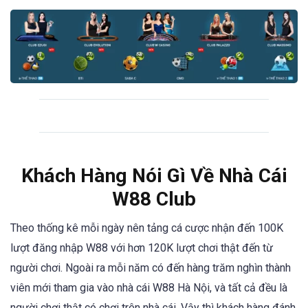
Khách Hàng Nói Gì Về Nhà Cái
W88 Club
Theo thống kê mỗi ngày nên tảng cá cược nhận đến 100K
lượt đăng nhập W88 với hơn 120K lượt chơi thật đến từ
người chơi. Ngoài ra mỗi năm có đến hàng trăm nghìn thành
viên mới tham gia vào nhà cái W88 Hà Nội, và tất cả đều là
người chơi thật có chơi trên nhà cái. Vậy thì khách hàng đánh