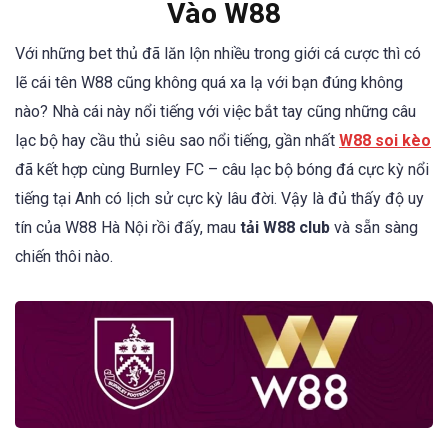
Vào W88
Với những bet thủ đã lăn lộn nhiều trong giới cá cược thì có
lẽ cái tên W88 cũng không quá xa lạ với bạn đúng không
nào? Nhà cái này nổi tiếng với việc bắt tay cũng những câu
lạc bộ hay cầu thủ siêu sao nổi tiếng, gần nhất
W88 soi kèo
đã kết hợp cùng Burnley FC – câu lạc bộ bóng đá cực kỳ nổi
tiếng tại Anh có lịch sử cực kỳ lâu đời. Vậy là đủ thấy độ uy
tín của W88 Hà Nội rồi đấy, mau
tải W88 club
và sẵn sàng
chiến thôi nào.