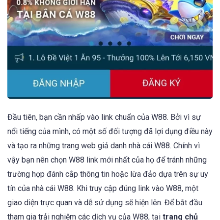
Đầu tiên, bạn cần nhấp vào link chuẩn của W88. Bởi vì sự
nổi tiếng của mình, có một số đối tượng đã lợi dụng điều này
và tạo ra những trang web giả danh nhà cái W88. Chính vì
vậy bạn nên chọn W88 link mới nhất của họ để tránh những
trường hợp đánh cắp thông tin hoặc lừa đảo dựa trên sự uy
tín của nhà cái W88. Khi truy cập đúng link vào W88, một
giao diện trực quan và dễ sử dụng sẽ hiện lên. Để bắt đầu
tham gia trải nghiệm các dịch vụ của W88, tại
trang chủ