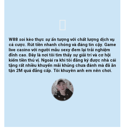
W88 soi kèo thực sự ấn tượng với chất lượng dịch vụ
cá cược. Rút tiền nhanh chóng và đáng tin cậy. Game
live casino với người mẫu sexy đem lại trải nghiệm
đỉnh cao. Đây là nơi tôi tìm thấy sự giải trí và cơ hội
kiếm tiền thú vị. Ngoài ra khi tôi đăng ký được nhà cái
tặng rất nhiều khuyển mãi khủng chưa đánh mà đã ăn
tận 2M quá đẳng cấp. Tôi khuyên anh em nên chơi.