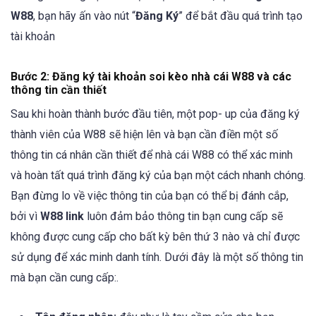
W88
, bạn hãy ấn vào nút “
Đăng Ký
” để bắt đầu quá trình tạo
tài khoản
Bước 2: Đăng ký tài khoản soi kèo nhà cái W88 và các
thông tin cần thiết
Sau khi hoàn thành bước đầu tiên, một pop- up của đăng ký
thành viên của W88 sẽ hiện lên và bạn cần điền một số
thông tin cá nhân cần thiết để nhà cái W88 có thể xác minh
và hoàn tất quá trình đăng ký của bạn một cách nhanh chóng.
Bạn đừng lo về việc thông tin của bạn có thể bị đánh cắp,
bởi vì
W88 link
luôn đảm bảo thông tin bạn cung cấp sẽ
không được cung cấp cho bất kỳ bên thứ 3 nào và chỉ được
sử dụng để xác minh danh tính. Dưới đây là một số thông tin
mà bạn cần cung cấp:.