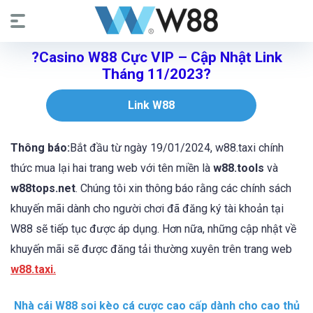
?Casino W88 Cực VIP – Cập Nhật Link
Tháng 11/2023?
Link W88
Thông báo:
Bắt đầu từ ngày 19/01/2024, w88.taxi chính
thức mua lại hai trang web với tên miền là
w88.tools
và
w88tops.net
. Chúng tôi xin thông báo rằng các chính sách
khuyến mãi dành cho người chơi đã đăng ký tài khoản tại
W88 sẽ tiếp tục được áp dụng. Hơn nữa, những cập nhật về
khuyến mãi sẽ được đăng tải thường xuyên trên trang web
w88.taxi.
Nhà cái W88 soi kèo cá cược cao cấp dành cho cao thủ