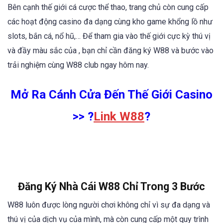
Bên cạnh thế giới cá cược thể thao, trang chủ còn cung cấp
các hoạt động casino đa dạng cùng kho game khổng lồ như
slots, bắn cá, nổ hũ,… Để tham gia vào thế giới cực kỳ thú vị
và đầy màu sắc của , bạn chỉ cần đăng ký W88 và bước vào
trải nghiệm cùng W88 club ngay hôm nay.
Mở Ra Cánh Cửa Đến Thế Giới Casino
>> ?
Link W88
?
Đăng Ký Nhà Cái W88 Chỉ Trong 3 Bước
W88 luôn được lòng người chơi không chỉ vì sự đa dạng và
thú vị của dịch vụ của mình, mà còn cung cấp một quy trình