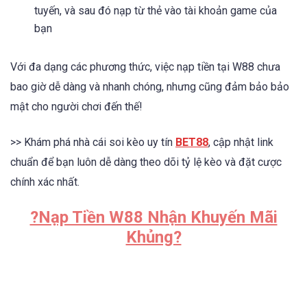
tuyến, và sau đó nạp từ thẻ vào tài khoản game của
bạn
Với đa dạng các phương thức, việc nạp tiền tại W88 chưa
bao giờ dễ dàng và nhanh chóng, nhưng cũng đảm bảo bảo
mật cho người chơi đến thế!
>> Khám phá nhà cái soi kèo uy tín
BET88
, cập nhật link
chuẩn để bạn luôn dễ dàng theo dõi tỷ lệ kèo và đặt cược
chính xác nhất.
?Nạp Tiền W88 Nhận Khuyến Mãi
Khủng?