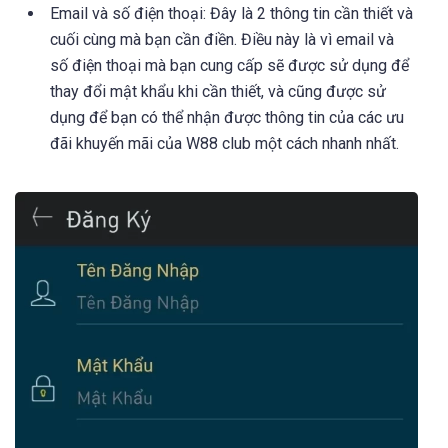
Email và số điện thoại: Đây là 2 thông tin cần thiết và
cuối cùng mà bạn cần điền. Điều này là vì email và
số điện thoại mà bạn cung cấp sẽ được sử dụng để
thay đổi mật khẩu khi cần thiết, và cũng được sử
dụng để bạn có thể nhận được thông tin của các ưu
đãi khuyến mãi của W88 club một cách nhanh nhất.