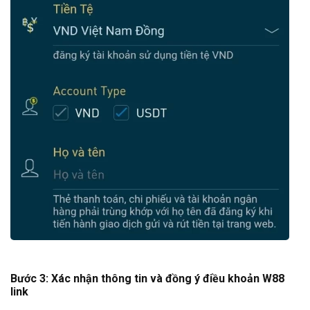
Bước 3: Xác nhận thông tin và đồng ý điều khoản W88
link