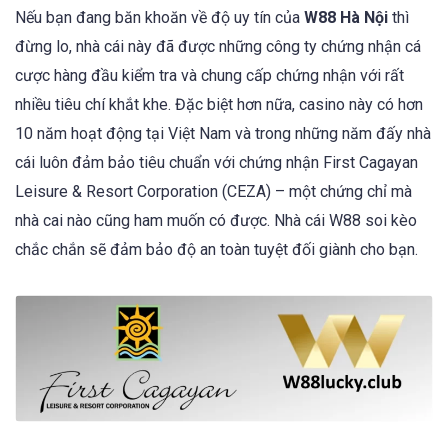
Nếu bạn đang băn khoăn về độ uy tín của
W88 Hà Nội
thì
đừng lo, nhà cái này đã được những công ty chứng nhận cá
cược hàng đầu kiểm tra và chung cấp chứng nhận với rất
nhiều tiêu chí khắt khe. Đặc biệt hơn nữa, casino này có hơn
10 năm hoạt động tại Việt Nam và trong những năm đấy nhà
cái luôn đảm bảo tiêu chuẩn với chứng nhận First Cagayan
Leisure & Resort Corporation (CEZA) – một chứng chỉ mà
nhà cai nào cũng ham muốn có được. Nhà cái W88 soi kèo
chắc chắn sẽ đảm bảo độ an toàn tuyệt đối giành cho bạn.