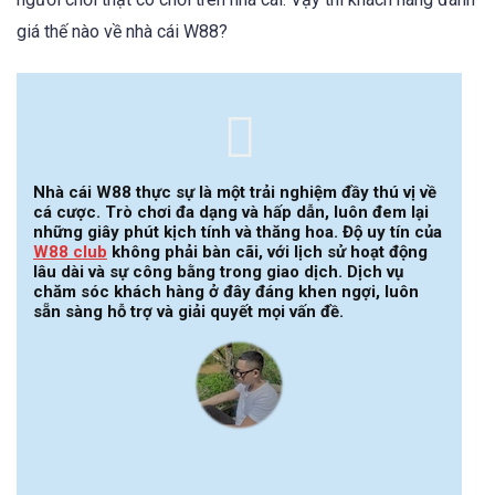
giá thế nào về nhà cái W88?
Nhà cái W88 thực sự là một trải nghiệm đầy thú vị về
cá cược. Trò chơi đa dạng và hấp dẫn, luôn đem lại
những giây phút kịch tính và thăng hoa. Độ uy tín của
W88 club
không phải bàn cãi, với lịch sử hoạt động
lâu dài và sự công bằng trong giao dịch. Dịch vụ
chăm sóc khách hàng ở đây đáng khen ngợi, luôn
sẵn sàng hỗ trợ và giải quyết mọi vấn đề.