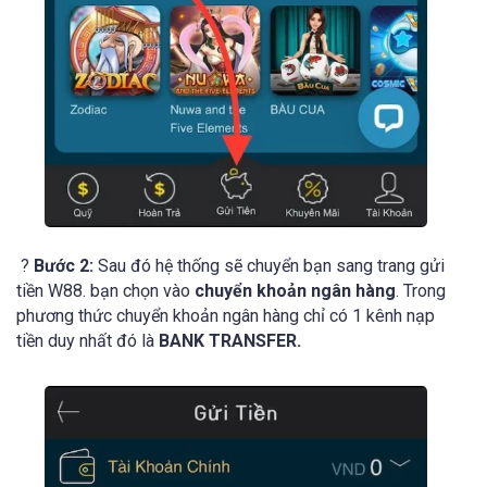
?
Bước 2:
Sau đó hệ thống sẽ chuyển bạn sang trang gửi
tiền W88. bạn chọn vào
chuyển khoản ngân hàng
. Trong
phương thức chuyển khoản ngân hàng chỉ có 1 kênh nạp
tiền duy nhất đó là
BANK TRANSFER.