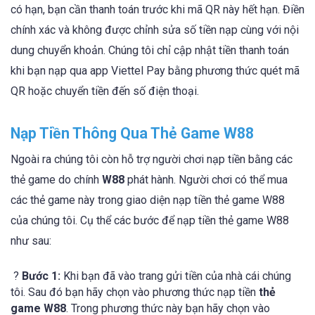
có hạn, bạn cần thanh toán trước khi mã QR này hết hạn. Điền
chính xác và không được chỉnh sửa số tiền nạp cùng với nội
dung chuyển khoản. Chúng tôi chỉ cập nhật tiền thanh toán
khi bạn nạp qua app Viettel Pay bằng phương thức quét mã
QR hoặc chuyển tiền đến số điện thoại.
Nạp Tiền Thông Qua Thẻ Game W88
Ngoài ra chúng tôi còn hỗ trợ người chơi nạp tiền bằng các
thẻ game do chính
W88
phát hành. Người chơi có thể mua
các thẻ game này trong giao diện nạp tiền thẻ game W88
của chúng tôi. Cụ thể các bước để nạp tiền thẻ game W88
như sau:
?
Bước 1:
Khi bạn đã vào trang gửi tiền của nhà cái chúng
tôi. Sau đó bạn hãy chọn vào phương thức nạp tiền
thẻ
game W88
. Trong phương thức này bạn hãy chọn vào