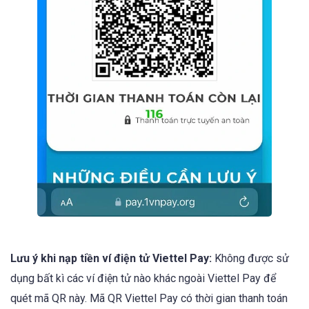
Lưu ý khi nạp tiền ví điện tử Viettel Pay:
Không được sử
dụng bất kì các ví điện tử nào khác ngoài Viettel Pay để
quét mã QR này. Mã QR Viettel Pay có thời gian thanh toán