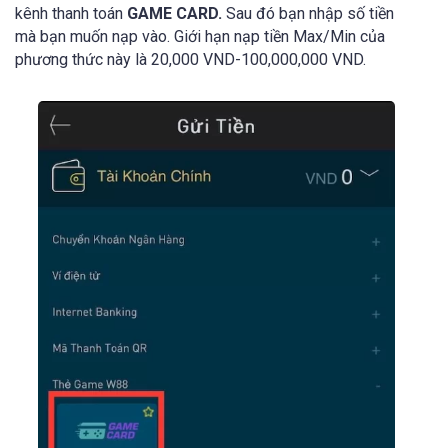
kênh thanh toán
GAME CARD.
Sau đó bạn nhập số tiền
mà bạn muốn nạp vào. Giới hạn nạp tiền Max/Min của
phương thức này là 20,000 VND-100,000,000 VND.