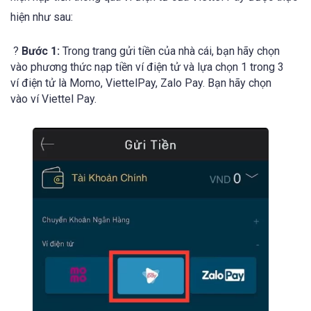
hiện như sau:
?
Bước 1:
Trong trang gửi tiền của nhà cái, bạn hãy chọn
vào phương thức nạp tiền ví điện tử và lựa chọn 1 trong 3
ví điện tử là Momo, ViettelPay, Zalo Pay. Bạn hãy chọn
vào ví Viettel Pay.