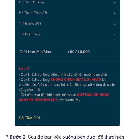
?
Bước 2:
Sau đó bạn kéo xuống bên dưới để thực hiện