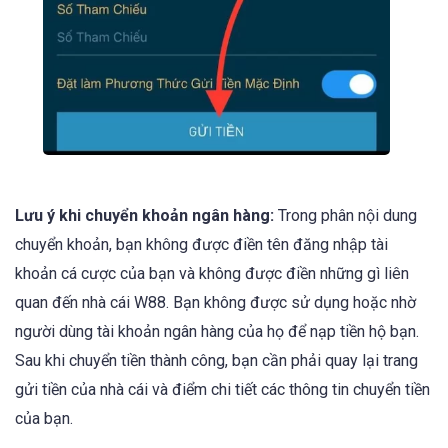
Lưu ý khi chuyển khoản ngân hàng:
Trong phân nội dung
chuyển khoản, bạn không được điền tên đăng nhập tài
khoản cá cược của bạn và không được điền những gì liên
quan đến nhà cái W88. Bạn không được sử dụng hoặc nhờ
người dùng tài khoản ngân hàng của họ để nạp tiền hộ bạn.
Sau khi chuyển tiền thành công, bạn cần phải quay lại trang
gửi tiền của nhà cái và điểm chi tiết các thông tin chuyển tiền
của bạn.