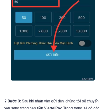
?
Bước 3:
Sau khi nhấn vào gửi tiền, chúng tôi sẽ chuyển
bạn sang trang nạp tiền ViettelPay. Trong trang sẽ có các