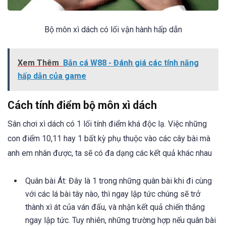
Bộ môn xì dách có lối vận hành hấp dẫn
Xem Thêm
Bắn cá W88 - Đánh giá các tính năng
hấp dẫn của game
Cách tính điểm bộ môn xì dách
Sân chơi xì dách có 1 lối tính điểm khá độc lạ. Việc những
con điểm 10,11 hay 1 bất kỳ phụ thuộc vào các cây bài mà
anh em nhân được, ta sẽ có đa dạng các kết quả khác nhau
Quân bài Át: Đây là 1 trong những quân bài khi đi cùng
với các lá bài tây nào, thì ngay lập tức chúng sẽ trở
thành xì át của ván đấu, và nhận kết quả chiến thắng
ngay lập tức. Tuy nhiên, những trường hợp nếu quân bài