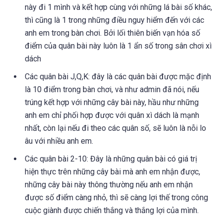
này đi 1 mình và kết hợp cùng với những lá bài số khác,
thì cũng là 1 trong những điều nguy hiểm đến với các
anh em trong bàn chơi. Bởi lối thiên biến vạn hóa số
điểm của quân bài này luôn là 1 ẩn số trong sân chơi xì
dách
Các quân bài J,Q,K: đây là các quân bài được mặc định
là 10 điểm trong bàn chơi, và như admin đã nói, nếu
trúng kết hợp với những cây bài này, hầu như những
anh em chỉ phối hợp được với quân xì dách là mạnh
nhất, còn lại nếu đi theo các quân số, sẽ luôn là nỗi lo
âu với nhiều anh em.
Các quân bài 2-10: Đây là những quân bài có giá trị
hiện thực trên những cây bài mà anh em nhận được,
những cây bài này thông thường nếu anh em nhận
được số điểm càng nhỏ, thì sẽ càng lợi thế trong công
cuộc giành được chiến thắng và thắng lợi của mình.