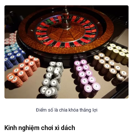
Điểm số là chìa khóa thắng lợi
Kinh nghiệm chơi xì dách