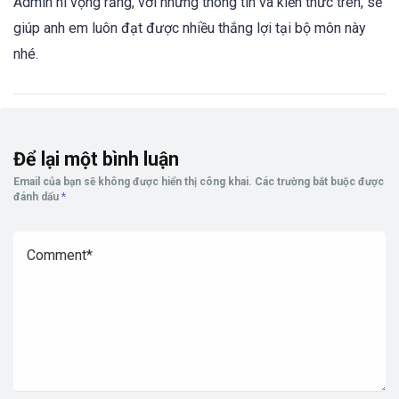
Admin hi vọng rằng, với những thông tin và kiến thức trên, sẽ
giúp anh em luôn đạt được nhiều thắng lợi tại bộ môn này
nhé.
Để lại một bình luận
Email của bạn sẽ không được hiển thị công khai.
Các trường bắt buộc được
đánh dấu
*