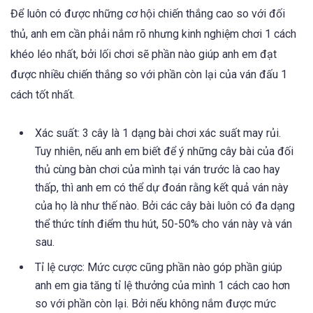
Để luôn có được những cơ hội chiến thắng cao so với đối
thủ, anh em cần phải nắm rõ nhưng kinh nghiệm chơi 1 cách
khéo léo nhất, bởi lối chơi sẽ phần nào giúp anh em đạt
được nhiều chiến thắng so với phần còn lại của ván đấu 1
cách tốt nhất.
Xác suất: 3 cây là 1 dạng bài chơi xác suất may rủi.
Tuy nhiên, nếu anh em biết để ý những cây bài của đối
thủ cùng bàn chơi của mình tại ván trước là cao hay
thấp, thì anh em có thể dự đoán rằng kết quả ván này
của họ là như thế nào. Bởi các cây bài luôn có đa dạng
thể thức tính điểm thu hút, 50-50% cho ván này và ván
sau.
Tỉ lệ cược: Mức cược cũng phần nào góp phần giúp
anh em gia tăng tỉ lệ thưởng của mình 1 cách cao hơn
so với phần còn lại. Bởi nếu không nắm được mức