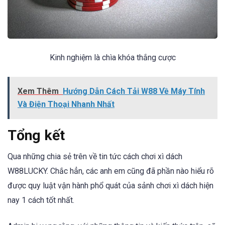
Kinh nghiệm là chìa khóa thắng cược
Xem Thêm
Hướng Dẫn Cách Tải W88 Về Máy Tính
Và Điện Thoại Nhanh Nhất
Tổng kết
Qua những chia sẻ trên về tin tức cách chơi xì dách
W88LUCKY. Chắc hẳn, các anh em cũng đã phần nào hiểu rõ
được quy luật vận hành phổ quát của sảnh chơi xì dách hiện
nay 1 cách tốt nhất.