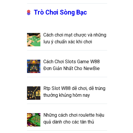
Trò Chơi Sòng Bạc
Cách chơi mạt chược và những
lưu ý chuẩn xác khi chơi
Cách Chơi Slots Game W88
Đơn Giản Nhất Cho NewBie
Rtp Slot W88 dễ chơi, dễ trúng
thưởng khủng hôm nay
Những cách chơi roulette hiệu
quả dành cho các tân thủ