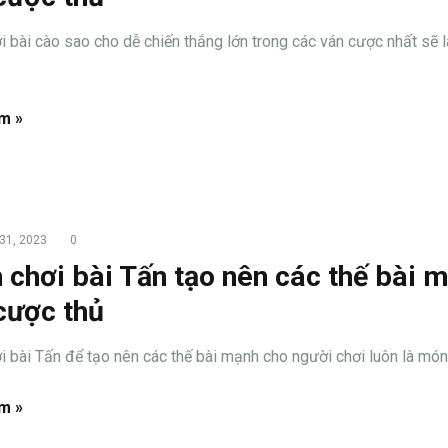
i bài cào sao cho dễ chiến thắng lớn trong các ván cược nhất sẽ 
m »
31, 2023
0
 chơi bài Tấn tạo nên các thế bài 
cược thủ
i bài Tấn để tạo nên các thế bài mạnh cho người chơi luôn là món b
m »