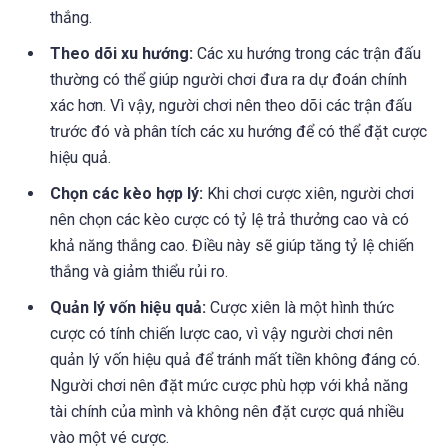
thắng.
Theo dõi xu hướng:
Các xu hướng trong các trận đấu
thường có thể giúp người chơi đưa ra dự đoán chính
xác hơn. Vì vậy, người chơi nên theo dõi các trận đấu
trước đó và phân tích các xu hướng để có thể đặt cược
hiệu quả.
Chọn các kèo hợp lý:
Khi chơi cược xiên, người chơi
nên chọn các kèo cược có tỷ lệ trả thưởng cao và có
khả năng thắng cao. Điều này sẽ giúp tăng tỷ lệ chiến
thắng và giảm thiểu rủi ro.
Quản lý vốn hiệu quả:
Cược xiên là một hình thức
cược có tính chiến lược cao, vì vậy người chơi nên
quản lý vốn hiệu quả để tránh mất tiền không đáng có.
Người chơi nên đặt mức cược phù hợp với khả năng
tài chính của mình và không nên đặt cược quá nhiều
vào một vé cược.