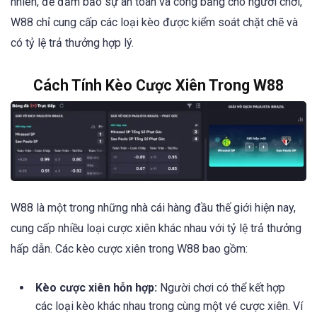
nhiên, để đảm bảo sự an toàn và công bằng cho người chơi,
W88 chỉ cung cấp các loại kèo được kiểm soát chặt chẽ và
có tỷ lệ trả thưởng hợp lý.
Cách Tính Kèo Cược Xiên Trong W88
W88 là một trong những nhà cái hàng đầu thế giới hiện nay,
cung cấp nhiều loại cược xiên khác nhau với tỷ lệ trả thưởng
hấp dẫn. Các kèo cược xiên trong W88 bao gồm:
Kèo cược xiên hỗn hợp:
Người chơi có thể kết hợp
các loại kèo khác nhau trong cùng một vé cược xiên. Ví