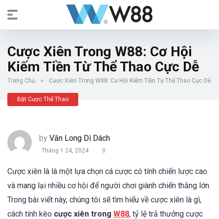
Cược Xiên Trong W88: Cơ Hội
Kiếm Tiền Từ Thể Thao Cực Dễ
Trang Chủ
»
Cược Xiên Trong W88: Cơ Hội Kiếm Tiền Từ Thể Thao Cực Dễ
Đặt Cược Thể Thao
by
Văn Long Dì Dách
Tháng 1 24, 2024
0
Cược xiên là là một lựa chọn cá cược có tính chiến lược cao
và mang lại nhiều cơ hội để người chơi giành chiến thắng lớn.
Trong bài viết này, chúng tôi sẽ tìm hiểu về cược xiên là gì,
cách tính kèo
cược xiên trong
W88
, tỷ lệ trả thưởng cược