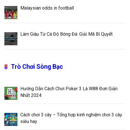
Malaysian odds in football
Làm Giàu Từ Cá Độ Bóng Đá: Giải Mã Bí Quyết
Trò Chơi Sòng Bạc
Hướng Dẫn Cách Chơi Poker 3 Lá W88 Đơn Giản
Nhất 2024
Cách chơi 3 cây – Tổng hợp kinh nghiệm chơi 3 cây
siêu hay