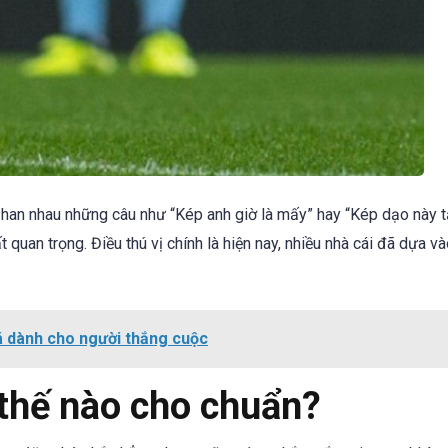
ỏi han nhau những câu như “Kép anh giờ là mấy” hay “Kép dạo này 
 quan trọng. Điều thú vị chính là hiện nay, nhiều nhà cái đã dựa v
đá dành cho người thắng cuộc
thế nào cho chuẩn?