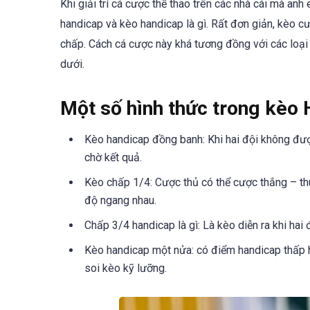
Khi giải trí cá cược thể thao trên các nhà cái mà a
handicap và kèo handicap là gì. Rất đơn giản, kèo c
chấp. Cách cá cược này khá tương đồng với các loại
dưới.
Một số hình thức trong kèo
Kèo handicap đồng banh: Khi hai đội không đượ
chờ kết quả.
Kèo chấp 1/4: Cược thủ có thể cược thắng – thu
độ ngang nhau.
Chấp 3/4 handicap là gì: Là kèo diễn ra khi hai 
Kèo handicap một nửa: có điểm handicap thấp
soi kèo kỹ lưỡng.