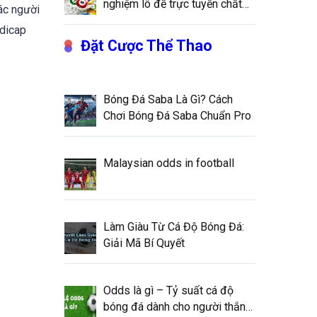
nghiệm lô đề trực tuyến chất
các người
lượng
ndicap
Đặt Cược Thể Thao
Bóng Đá Saba Là Gì? Cách
Chơi Bóng Đá Saba Chuẩn Pro
Malaysian odds in football
Làm Giàu Từ Cá Độ Bóng Đá:
Giải Mã Bí Quyết
Odds là gì – Tỷ suất cá độ
bóng đá dành cho người thắng