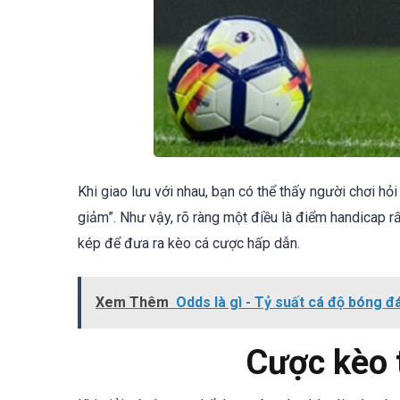
Khi giao lưu với nhau, bạn có thể thấy người chơi h
giảm”. Như vậy, rõ ràng một điều là điểm handicap rất
kép để đưa ra kèo cá cược hấp dẫn.
Xem Thêm
Odds là gì - Tỷ suất cá độ bóng 
Cược kèo 