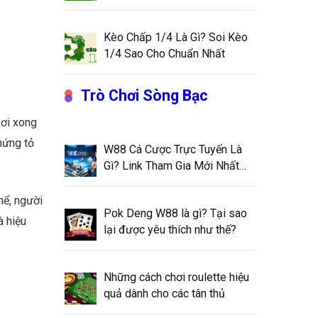
cuộc
Kèo Chấp 1/4 Là Gì? Soi Kèo
1/4 Sao Cho Chuẩn Nhất
Trò Chơi Sòng Bạc
hơi xong
hứng tỏ
W88 Cá Cược Trực Tuyến Là
Gì? Link Tham Gia Mới Nhất
2024
hể, người
Pok Deng W88 là gì? Tại sao
à hiệu
lại được yêu thích như thế?
Những cách chơi roulette hiệu
quả dành cho các tân thủ