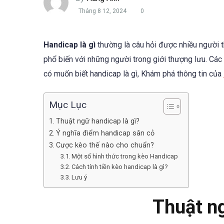
Tháng 8 12, 2024
0
Handicap là gì
thường là câu hỏi được nhiều người t
phổ biến với những người trong giới thượng lưu. Cá
có muốn biết handicap là gì, Khám phá thông tin của
Mục Lục
Thuật ngữ handicap là gì?
Ý nghĩa điểm handicap sân cỏ
Cược kèo thế nào cho chuẩn?
Một số hình thức trong kèo Handicap
Cách tính tiền kèo handicap là gì?
Lưu ý
Thuật ng