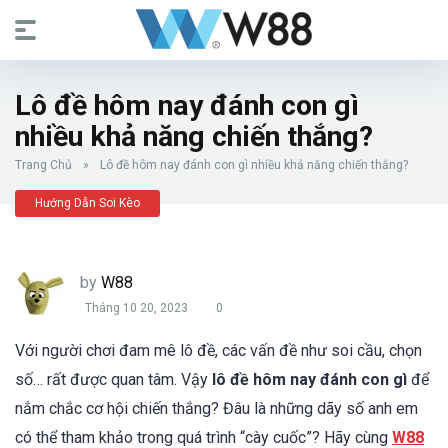
Lô đề hôm nay đánh con gì
nhiều khả năng chiến thắng?
Trang Chủ
»
Lô đề hôm nay đánh con gì nhiều khả năng chiến thắng?
Hướng Dẫn Soi Kèo
by
W88
Tháng 10 20, 2023
0
Với người chơi đam mê lô đề, các vấn đề như soi cầu, chọn
số… rất được quan tâm. Vậy
lô đề hôm nay đánh con gì
để
nắm chắc cơ hội chiến thắng? Đâu là những dãy số anh em
có thể tham khảo trong quá trình “cày cuốc”? Hãy cùng
W88