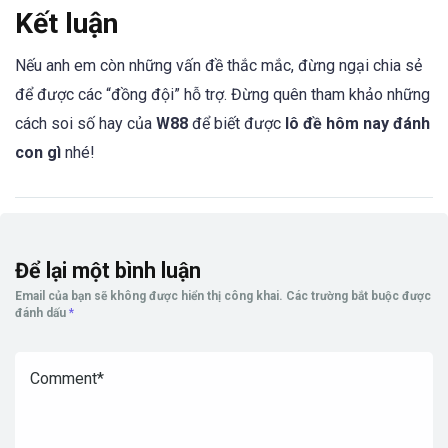
Kết luận
Nếu anh em còn những vấn đề thắc mắc, đừng ngại chia sẻ
để được các “đồng đội” hỗ trợ. Đừng quên tham khảo những
cách soi số hay của
W88
để biết được
lô đề hôm nay đánh
con gì
nhé!
Để lại một bình luận
Email của bạn sẽ không được hiển thị công khai.
Các trường bắt buộc được
đánh dấu
*