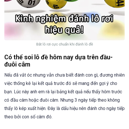
Bắt lô rơi cực chuẩn khi đánh lô đề
Có thể soi lô đề hôm nay dựa trên đầu-
đuôi câm
Nếu đã vắt óc nhưng vẫn chưa biết đánh con gì, đương nhiên
việc thống kê lại kết quả trước đó sẽ mang đến gợi ý cho
bạn. Lúc này anh em rà lại bảng kết quả nếu thấy hôm trước
có đầu câm hoặc đuôi câm. Nhưng 3 ngày tiếp theo không
thấy lô kép xuất hiện. Đây là dấu hiệu nên đánh cho ngày tiếp
theo bởi con số câm đó.