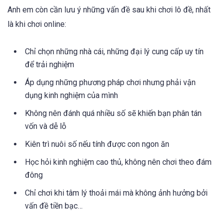
Anh em còn cần lưu ý những vấn đề sau khi chơi lô đề, nhất
là khi chơi online:
Chỉ chọn những nhà cái, những đại lý cung cấp uy tín
để trải nghiệm
Áp dụng những phương pháp chơi nhưng phải vận
dụng kinh nghiệm của mình
Không nên đánh quá nhiều số sẽ khiến bạn phân tán
vốn và dễ lỗ
Kiên trì nuôi số nếu tính được con ngon ăn
Học hỏi kinh nghiệm cao thủ, không nên chơi theo đám
đông
Chỉ chơi khi tâm lý thoải mái mà không ảnh hưởng bởi
vấn đề tiền bạc…