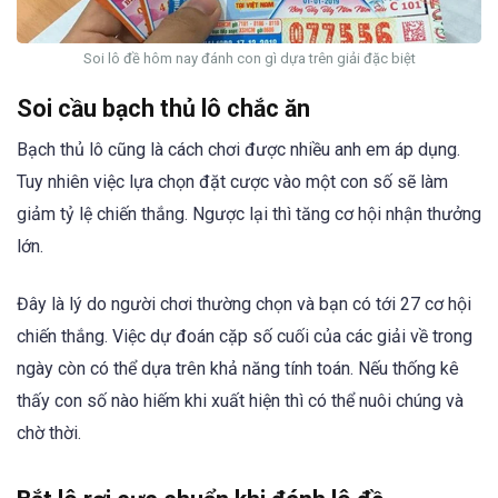
Soi lô đề hôm nay đánh con gì dựa trên giải đặc biệt
Soi cầu bạch thủ lô chắc ăn
Bạch thủ lô cũng là cách chơi được nhiều anh em áp dụng.
Tuy nhiên việc lựa chọn đặt cược vào một con số sẽ làm
giảm tỷ lệ chiến thắng. Ngược lại thì tăng cơ hội nhận thưởng
lớn.
Đây là lý do người chơi thường chọn và bạn có tới 27 cơ hội
chiến thắng. Việc dự đoán cặp số cuối của các giải về trong
ngày còn có thể dựa trên khả năng tính toán. Nếu thống kê
thấy con số nào hiếm khi xuất hiện thì có thể nuôi chúng và
chờ thời.