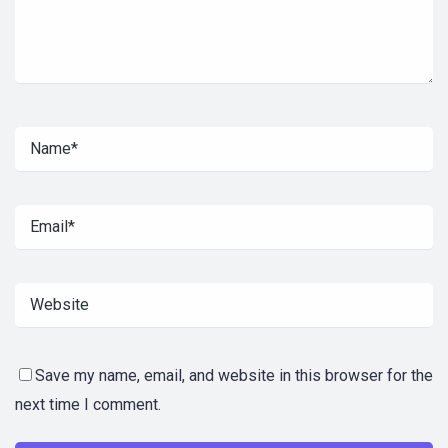
Save my name, email, and website in this browser for the
next time I comment.