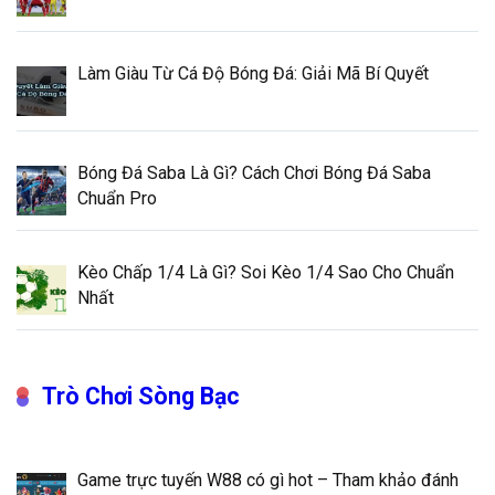
Làm Giàu Từ Cá Độ Bóng Đá: Giải Mã Bí Quyết
Bóng Đá Saba Là Gì? Cách Chơi Bóng Đá Saba
Chuẩn Pro
Kèo Chấp 1/4 Là Gì? Soi Kèo 1/4 Sao Cho Chuẩn
Nhất
Trò Chơi Sòng Bạc
Game trực tuyến W88 có gì hot – Tham khảo đánh