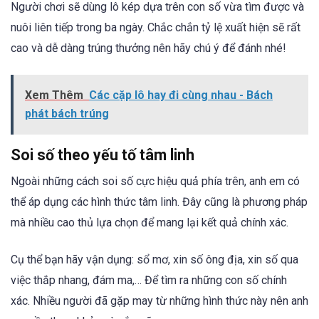
Người chơi sẽ dùng lô kép dựa trên con số vừa tìm được và
nuôi liên tiếp trong ba ngày. Chắc chắn tỷ lệ xuất hiện sẽ rất
cao và dễ dàng trúng thưởng nên hãy chú ý để đánh nhé!
Xem Thêm
Các cặp lô hay đi cùng nhau - Bách
phát bách trúng
Soi số theo yếu tố tâm linh
Ngoài những cách soi số cực hiệu quả phía trên, anh em có
thể áp dụng các hình thức tâm linh. Đây cũng là phương pháp
mà nhiều cao thủ lựa chọn để mang lại kết quả chính xác.
Cụ thể bạn hãy vận dụng: sổ mơ, xin số ông địa, xin số qua
việc thắp nhang, đám ma,… Để tìm ra những con số chính
xác. Nhiều người đã gặp may từ những hình thức này nên anh