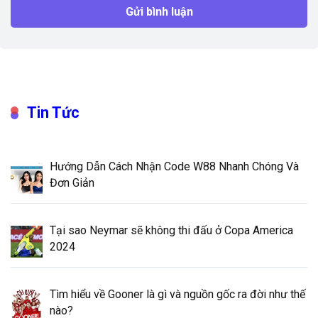
Tin Tức
Hướng Dẫn Cách Nhận Code W88 Nhanh Chóng Và
Đơn Giản
Tại sao Neymar sẽ không thi đấu ở Copa America
2024
Tìm hiểu về Gooner là gì và nguồn gốc ra đời như thế
nào?