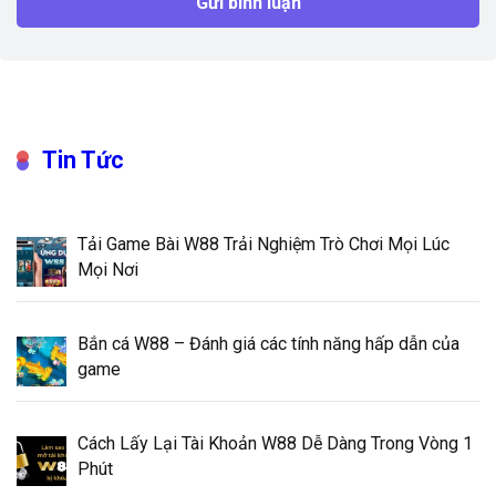
Tin Tức
Tải Game Bài W88 Trải Nghiệm Trò Chơi Mọi Lúc
Mọi Nơi
Bắn cá W88 – Đánh giá các tính năng hấp dẫn của
game
Cách Lấy Lại Tài Khoản W88 Dễ Dàng Trong Vòng 1
Phút