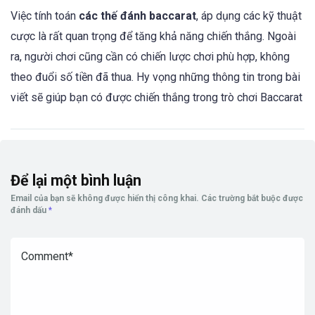
Việc tính toán
các thế đánh baccarat
, áp dụng các kỹ thuật
cược là rất quan trọng để tăng khả năng chiến thắng. Ngoài
ra, người chơi cũng cần có chiến lược chơi phù hợp, không
theo đuổi số tiền đã thua. Hy vọng những thông tin trong bài
viết sẽ giúp bạn có được chiến thắng trong trò chơi Baccarat
Để lại một bình luận
Email của bạn sẽ không được hiển thị công khai.
Các trường bắt buộc được
đánh dấu
*