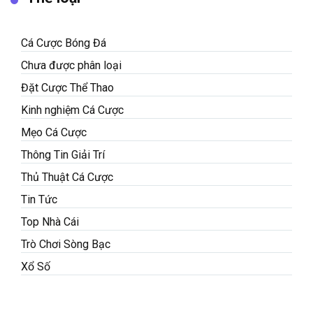
Cá Cược Bóng Đá
Chưa được phân loại
Đặt Cược Thể Thao
Kinh nghiệm Cá Cược
Mẹo Cá Cược
Thông Tin Giải Trí
Thủ Thuật Cá Cược
Tin Tức
Top Nhà Cái
Trò Chơi Sòng Bạc
Xổ Số