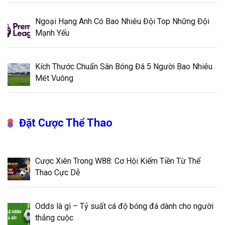
Ngoại Hạng Anh Có Bao Nhiêu Đội Top Những Đội
Mạnh Yếu
Kích Thước Chuẩn Sân Bóng Đá 5 Người Bao Nhiêu
Mét Vuông
Đặt Cược Thể Thao
Cược Xiên Trong W88: Cơ Hội Kiếm Tiền Từ Thể
Thao Cực Dễ
Odds là gì – Tỷ suất cá độ bóng đá dành cho người
thắng cuộc