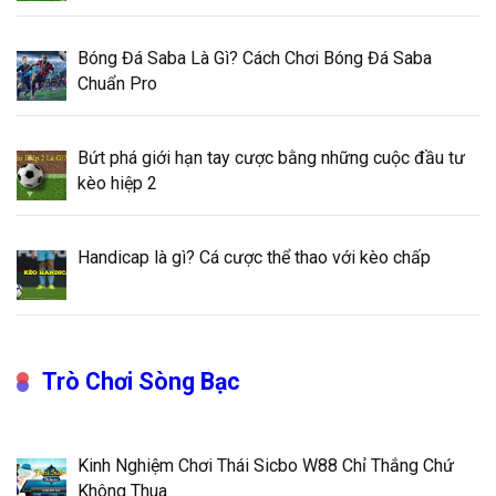
Bóng Đá Saba Là Gì? Cách Chơi Bóng Đá Saba
Chuẩn Pro
Bứt phá giới hạn tay cược bằng những cuộc đầu tư
kèo hiệp 2
Handicap là gì? Cá cược thể thao với kèo chấp
Trò Chơi Sòng Bạc
Kinh Nghiệm Chơi Thái Sicbo W88 Chỉ Thắng Chứ
Không Thua