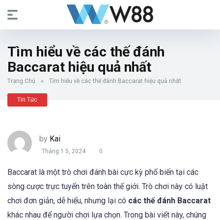
Tìm hiểu về các thế đánh
Baccarat hiệu quả nhất
Trang Chủ
»
Tìm hiểu về các thế đánh Baccarat hiệu quả nhất
Tin Tức
by
Kai
Tháng 1 5, 2024
0
Baccarat là một trò chơi đánh bài cực kỳ phổ biến tại các
sòng cược trực tuyến trên toàn thế giới. Trò chơi này có luật
chơi đơn giản, dễ hiểu, nhưng lại có
các thế đánh Baccarat
khác nhau để người chơi lựa chọn. Trong bài viết này, chúng