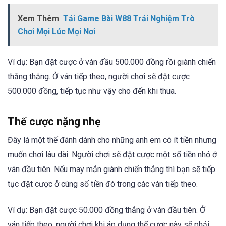
Xem Thêm
Tải Game Bài W88 Trải Nghiệm Trò
Chơi Mọi Lúc Mọi Nơi
Ví dụ: Bạn đặt cược ở ván đầu 500.000 đồng rồi giành chiến
thắng thắng. Ở ván tiếp theo, người chơi sẽ đặt cược
500.000 đồng, tiếp tục như vậy cho đến khi thua.
Thế cược nặng nhẹ
Đây là một thế đánh dành cho những anh em có ít tiền nhưng
muốn chơi lâu dài. Người chơi sẽ đặt cược một số tiền nhỏ ở
ván đầu tiên. Nếu may mắn giành chiến thắng thì bạn sẽ tiếp
tục đặt cược ở cùng số tiền đó trong các ván tiếp theo.
Ví dụ: Bạn đặt cược 50.000 đồng thắng ở ván đầu tiên. Ở
ván tiếp theo, người chơi khi áp dụng thế cược này sẽ phải