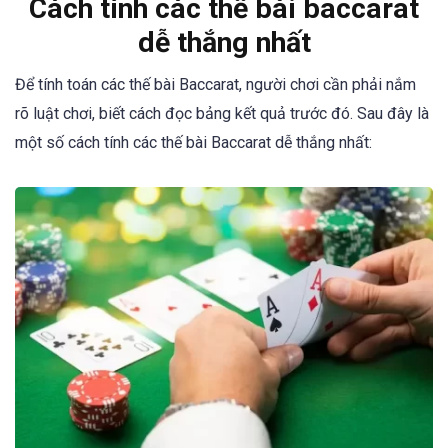
Cách tính các thế bài baccarat
dễ thắng nhất
Để tính toán các thế bài Baccarat, người chơi cần phải nắm
rõ luật chơi, biết cách đọc bảng kết quả trước đó. Sau đây là
một số cách tính các thế bài Baccarat dễ thắng nhất: