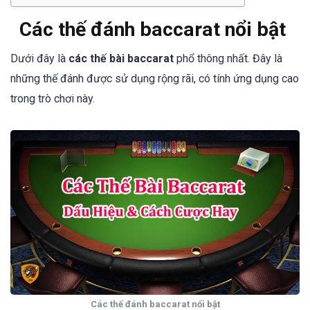
Các thế đánh baccarat nổi bật
Dưới đây là
các thế bài baccarat
phổ thông nhất. Đây là
những thế đánh được sử dụng rộng rãi, có tính ứng dụng cao
trong trò chơi này.
Các thế đánh baccarat nổi bật