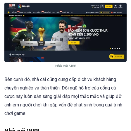
Nhà cái M88
Bên cạnh đó, nhà cái cũng cung cấp dịch vụ khách hàng
chuyên nghiệp và thân thiện. Đội ngũ hỗ trợ của cổng cá
cược này luôn sẵn sàng giải đáp mọi thắc mắc và giúp đỡ
anh em người chơi khi gặp vấn đề phát sinh trong quá trình
chơi game.