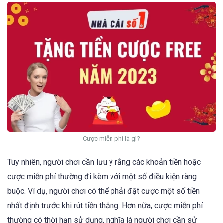
Cược miễn phí là gì?
Tuy nhiên, người chơi cần lưu ý rằng các khoản tiền hoặc
cược miễn phí thường đi kèm với một số điều kiện ràng
buộc. Ví dụ, người chơi có thể phải đặt cược một số tiền
nhất định trước khi rút tiền thắng. Hơn nữa, cược miễn phí
thường có thời hạn sử dụng, nghĩa là người chơi cần sử