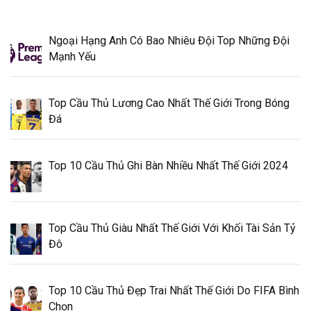
Ngoại Hạng Anh Có Bao Nhiêu Đội Top Những Đội
Mạnh Yếu
Top Cầu Thủ Lương Cao Nhất Thế Giới Trong Bóng
Đá
Top 10 Cầu Thủ Ghi Bàn Nhiều Nhất Thế Giới 2024
Top Cầu Thủ Giàu Nhất Thế Giới Với Khối Tài Sản Tỷ
Đô
Top 10 Cầu Thủ Đẹp Trai Nhất Thế Giới Do FIFA Bình
Chọn