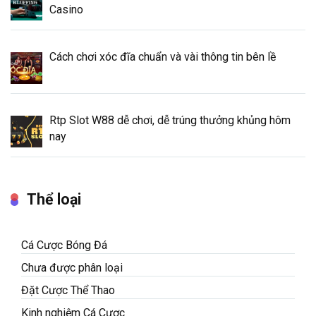
Casino
Cách chơi xóc đĩa chuẩn và vài thông tin bên lề
Rtp Slot W88 dễ chơi, dễ trúng thưởng khủng hôm
nay
Thể loại
Cá Cược Bóng Đá
Chưa được phân loại
Đặt Cược Thể Thao
Kinh nghiệm Cá Cược