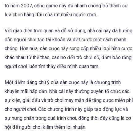
từ năm 2007, cổng game này đã nhanh chóng trở thành sự
lựa chọn hàng đầu của rất nhiều người chơi.
Với giao diện trực quan và dễ sử dụng, nhà cái này đã hướng
dẫn người chơi tạo tài khoản và đặt cược một cách nhanh
chóng. Hơn nữa, sàn cược này cung cấp nhiều loại hình cược
khác nhau từ thể thao, casino đến trò chơi số, đảm bảo rằng
người chơi luôn tìm thấy điều mình quan tâm.
Một điểm đáng chú ý của sàn cược này là chương trình
khuyến mãi hấp dẫn. Nhà cái này thường xuyên tổ chức các
sự kiện, giải đấu và trò chơi may mắn để tặng cược miễn phí
cho người chơi. Các chương trình này giúp tạo động lực và
sự hưng phấn trong quá trình chơi, đồng thời đây cũng là cơ
hội để người chơi kiếm thêm lợi nhuận.