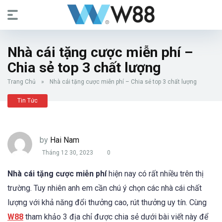
Nhà cái tặng cược miễn phí –
Chia sẻ top 3 chất lượng
Trang Chủ
»
Nhà cái tặng cược miễn phí – Chia sẻ top 3 chất lượng
Tin Tức
by
Hai Nam
Tháng 12 30, 2023
0
Nhà cái tặng cược miễn phí
hiện nay có rất nhiều trên thị
trường. Tuy nhiên anh em cần chú ý chọn các nhà cái chất
lượng với khả năng đổi thưởng cao, rút thưởng uy tín. Cùng
W88
tham khảo 3 địa chỉ được chia sẻ dưới bài viết này để