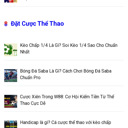
Đặt Cược Thể Thao
Kèo Chấp 1/4 Là Gì? Soi Kèo 1/4 Sao Cho Chuẩn
Nhất
Bóng Đá Saba Là Gì? Cách Chơi Bóng Đá Saba
Chuẩn Pro
Cược Xiên Trong W88: Cơ Hội Kiếm Tiền Từ Thể
Thao Cực Dễ
Handicap là gì? Cá cược thể thao với kèo chấp