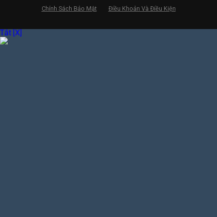
Chính Sách Bảo Mật
Điều Khoản Và Điều Kiện
Tắt [X]