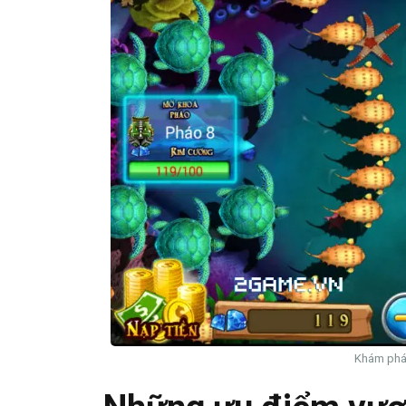
Khám phá 