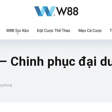
W88 Soi Kèo
Đặt Cược Thể Thao
Mẹo Cá Cược
T
 – Chinh phục đại d
ởng khủng