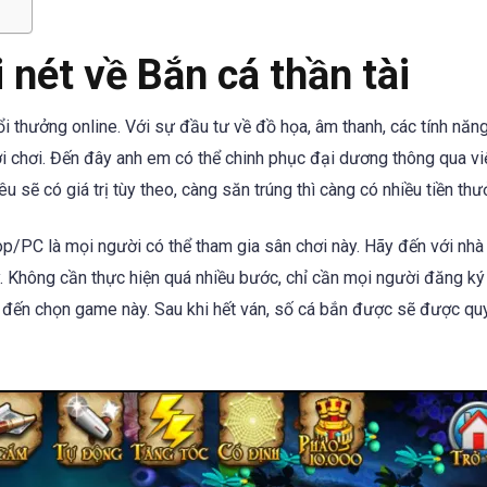
nét về Bắn cá thần tài
i thưởng online. Với sự đầu tư về đồ họa, âm thanh, các tính năn
ời chơi. Đến đây anh em có thể chinh phục đại dương thông qua v
 sẽ có giá trị tùy theo, càng săn trúng thì càng có nhiều tiền thư
top/PC là mọi người có thể tham gia sân chơi này. Hãy đến với nhà
y. Không cần thực hiện quá nhiều bước, chỉ cần mọi người đăng ký 
ếp đến chọn game này. Sau khi hết ván, số cá bắn được sẽ được qu