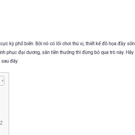
cực kỳ phổ biến. Bởi nó có lối chơi thú vị, thiết kế đồ họa đầy số
inh phục đại dương, săn tiền thưởng thì đừng bỏ qua trò này. Hãy
 sau đây.
 Z