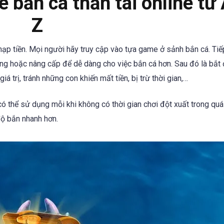
bắn cá thần tài online từ 
Z
 nạp tiền. Mọi người hãy truy cập vào tựa game ở sảnh bắn cá. Tiế
úng hoặc nâng cấp để dễ dàng cho việc bắn cá hơn. Sau đó là bắt
 trị, tránh những con khiến mất tiền, bị trừ thời gian,…
 thể sử dụng mỗi khi không có thời gian chơi đột xuất trong quá 
độ bắn nhanh hơn.