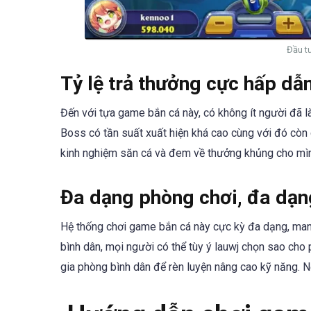
Đầu t
Tỷ lệ trả thưởng cực hấp dẫ
Đến với tựa game bắn cá này, có không ít người đã là
Boss có tần suất xuất hiện khá cao cùng với đó còn
kinh nghiệm săn cá và đem về thưởng khủng cho mì
Đa dạng phòng chơi, đa dạ
Hệ thống chơi game bắn cá này cực kỳ đa dạng, mang
bình dân, mọi người có thể tùy ý lauwj chọn sao cho
gia phòng bình dân để rèn luyện nâng cao kỹ năng. Nế