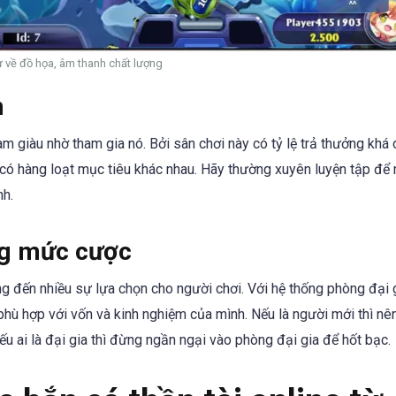
ư về đồ họa, âm thanh chất lượng
n
m giàu nhờ tham gia nó. Bởi sân chơi này có tỷ lệ trả thưởng khá 
 có hàng loạt mục tiêu khác nhau. Hãy thường xuyên luyện tập để
nh.
ng mức cược
 đến nhiều sự lựa chọn cho người chơi. Với hệ thống phòng đại 
 phù hợp với vốn và kinh nghiệm của mình. Nếu là người mới thì nê
u ai là đại gia thì đừng ngần ngại vào phòng đại gia để hốt bạc.