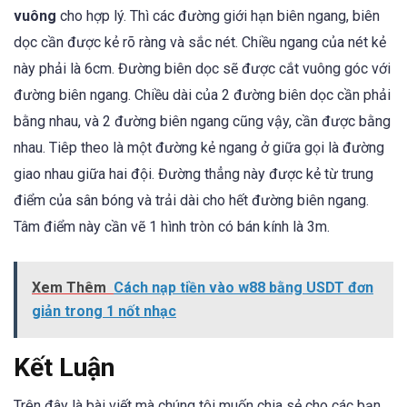
vuông
cho hợp lý. Thì các đường giới hạn biên ngang, biên
dọc cần được kẻ rõ ràng và sắc nét. Chiều ngang của nét kẻ
này phải là 6cm. Đường biên dọc sẽ được cắt vuông góc với
đường biên ngang. Chiều dài của 2 đường biên dọc cần phải
bằng nhau, và 2 đường biên ngang cũng vậy, cần được bằng
nhau. Tiêp theo là một đường kẻ ngang ở giữa gọi là đường
giao nhau giữa hai đội. Đường thẳng này được kẻ từ trung
điểm của sân bóng và trải dài cho hết đường biên ngang.
Tâm điểm này cần vẽ 1 hình tròn có bán kính là 3m.
Xem Thêm
Cách nạp tiền vào w88 bằng USDT đơn
giản trong 1 nốt nhạc
Kết Luận
Trên đây là bài viết mà chúng tôi muốn chia sẻ cho các bạn.