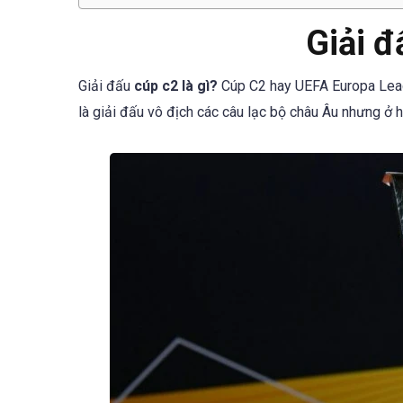
Giải đ
Giải đấu
cúp c2 là gì?
Cúp C2 hay UEFA Europa Leagu
là giải đấu vô địch các câu lạc bộ châu Âu nhưng 