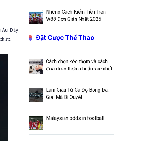
Những Cách Kiếm Tiền Trên
W88 Đơn Giản Nhất 2025
 Âu. Đây
Đặt Cược Thể Thao
 chức.
Cách chọn kèo thơm và cách
đoán kèo thơm chuẩn xác nhất
Làm Giàu Từ Cá Độ Bóng Đá:
Giải Mã Bí Quyết
Malaysian odds in football