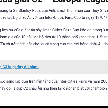
i năng là Sir Stanley Rous của Anh, Ernst Thommen của Thụy Sĩ v
 câu lạc bộ châu Âu với tên Inter-Cities Fairs Cup từ ngày 18/04
ịch sử của giải đấu này. Inter-Cities Fairs Cup kéo dài trong 3 
tham gia của 10 câu lạc bộ đến từ 10 thành phố khác nhau. Đến 
FA và trở thành sân chơi quan trọng của các đội bóng châu Âu ch
p C3 là gì đầy đủ nhất
c sáng lập dựa trên nền tảng của Inter-Cities Fairs và năm 200
ay gọi là cúp C2 châu Âu như hiện tại để phân biệt với champion