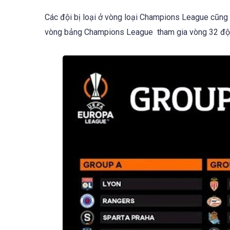
Các đội bị loại ở vòng loại Champions League cũng
vòng bảng Champions League tham gia vòng 32 đội, v