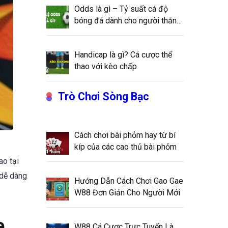
Odds là gì – Tỷ suất cá độ
bóng đá dành cho người thắng
cuộc
Handicap là gì? Cá cược thể
thao với kèo chấp
Trò Chơi Sòng Bạc
Cách chơi bài phỏm hay từ bí
kíp của các cao thủ bài phỏm
ao tại
 dễ dàng
Hướng Dẫn Cách Chơi Gao Gae
W88 Đơn Giản Cho Người Mới
ue
W88 Cá Cược Trực Tuyến Là