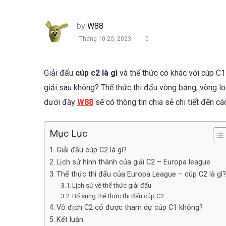
by
W88
Tháng 10 20, 2023
0
Giải đấu
cúp c2 là gì
và thể thức có khác với cúp C
giải sau không? Thể thức thi đấu vòng bảng, vòng lo
dưới đây
W88
sẽ có thông tin chia sẻ chi tiết đến c
Mục Lục
Giải đấu cúp C2 là gì?
Lịch sử hình thành của giải C2 – Europa league
Thể thức thi đấu của Europa League – cúp C2 là gì
Lịch sử về thể thức giải đấu
Bổ sung thể thức thi đấu cúp C2
Vô địch C2 có được tham dự cúp C1 không?
Kết luận