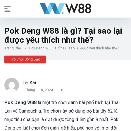
Pok Deng W88 là gì? Tại sao lại
được yêu thích như thế?
Trang Chủ
»
Pok Deng W88 là gì? Tại sao lại được yêu thích như thế?
Trò Chơi Sòng Bạc
by
Kai
Tháng 1 18, 2024
0
Pok Deng W88
là một trò chơi đánh bài phổ biến tại Thái
Lan và Campuchia. Trò chơi này sử dụng bộ bài tây 52 lá,
mục tiêu của bạn là đạt được tổng điểm gần 9 nhất. Pok
Deng có luật chơi đơn giản, dễ hiểu, phù hợp với mọi đối