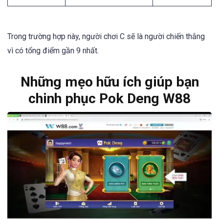
Trong trường hợp này, người chơi C sẽ là người chiến thắng
vì có tổng điểm gần 9 nhất.
Những mẹo hữu ích giúp bạn
chinh phục Pok Deng W88