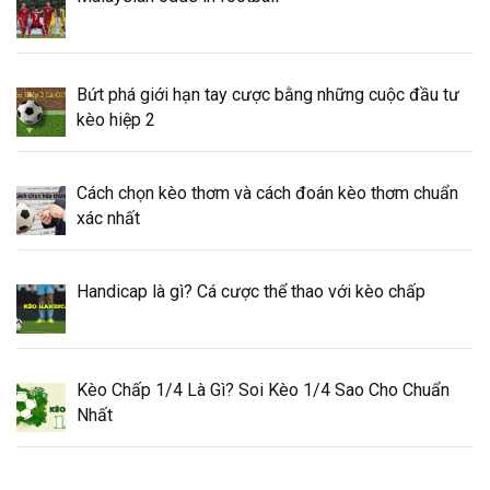
Bứt phá giới hạn tay cược bằng những cuộc đầu tư
kèo hiệp 2
Cách chọn kèo thơm và cách đoán kèo thơm chuẩn
xác nhất
Handicap là gì? Cá cược thể thao với kèo chấp
Kèo Chấp 1/4 Là Gì? Soi Kèo 1/4 Sao Cho Chuẩn
Nhất