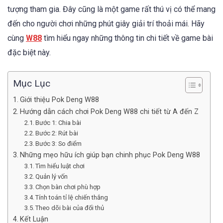
tượng tham gia. Đây cũng là một game rất thú vị có thể mang
đến cho người chơi những phút giây giải trí thoải mái. Hãy
cùng
W88
tìm hiểu ngay những thông tin chi tiết về game bài
đặc biệt này.
Mục Lục
Giới thiệu Pok Deng W88
Hướng dẫn cách chơi Pok Deng W88 chi tiết từ A đến Z
Bước 1: Chia bài
Bước 2: Rút bài
Bước 3: So điểm
Những mẹo hữu ích giúp bạn chinh phục Pok Deng W88
Tìm hiểu luật chơi
Quản lý vốn
Chọn bàn chơi phù hợp
Tính toán tỉ lệ chiến thắng
Theo dõi bài của đối thủ
Kết Luận