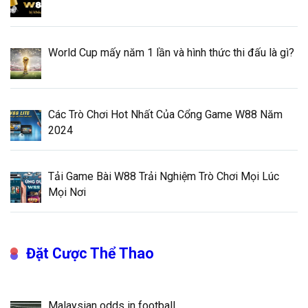
World Cup mấy năm 1 lần và hình thức thi đấu là gì?
Các Trò Chơi Hot Nhất Của Cổng Game W88 Năm
2024
Tải Game Bài W88 Trải Nghiệm Trò Chơi Mọi Lúc
Mọi Nơi
Đặt Cược Thể Thao
Malaysian odds in football