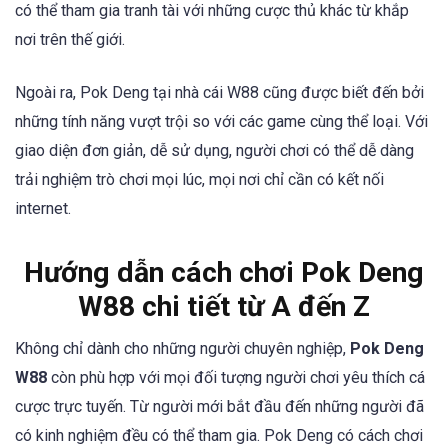
có thể tham gia tranh tài với những cược thủ khác từ khắp
nơi trên thế giới.
Ngoài ra, Pok Deng tại nhà cái W88 cũng được biết đến bởi
những tính năng vượt trội so với các game cùng thể loại. Với
giao diện đơn giản, dễ sử dụng, người chơi có thể dễ dàng
trải nghiệm trò chơi mọi lúc, mọi nơi chỉ cần có kết nối
internet.
Hướng dẫn cách chơi Pok Deng
W88 chi tiết từ A đến Z
Không chỉ dành cho những người chuyên nghiệp,
Pok Deng
W88
còn phù hợp với mọi đối tượng người chơi yêu thích cá
cược trực tuyến. Từ người mới bắt đầu đến những người đã
có kinh nghiệm đều có thể tham gia. Pok Deng có cách chơi