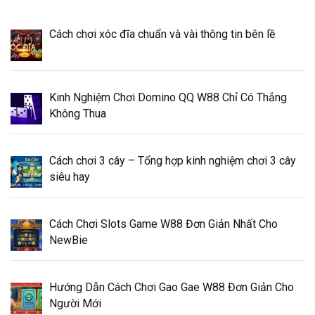
Cách chơi xóc đĩa chuẩn và vài thông tin bên lề
Kinh Nghiệm Chơi Domino QQ W88 Chỉ Có Thắng
Không Thua
Cách chơi 3 cây – Tổng hợp kinh nghiệm chơi 3 cây
siêu hay
Cách Chơi Slots Game W88 Đơn Giản Nhất Cho
NewBie
Hướng Dẫn Cách Chơi Gao Gae W88 Đơn Giản Cho
Người Mới