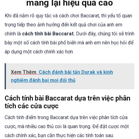
mang lại hiệu quả cao
Khi đã nắm rõ quy tắc và cách chơi Baccarat, thì yếu tố quan
trọng tiếp theo ảnh hưởng đến kết quả chơi của anh em
chính là
cách tính bài Baccarat.
Dưới đây, chúng tôi sẽ trình
bày một số cách tính bài phổ biến mà anh em nên học hỏi để
áp dụng một cách chính xác hơn.
Xem Thêm
Cách đánh bài tấn Durak và kinh
nghiệm đánh bại mọi đối thủ
Cách tính bài Baccarat dựa trên việc phân
tích các cửa cược
Cách tính điểm trong Baccarat dựa trên việc phân tích cửa
cược, mà nhiều cao thủ coi là quan trọng. Để đặt cược một
cách chính xác, bạn cần thực hiện các tính toán sau: