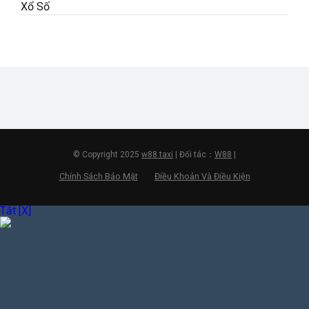
Xổ Số
© Copyright 2025
w88.taxi
| Đối tác：
W88
|
Chính Sách Bảo Mật
Điều Khoản Và Điều Kiện
Tắt [X]