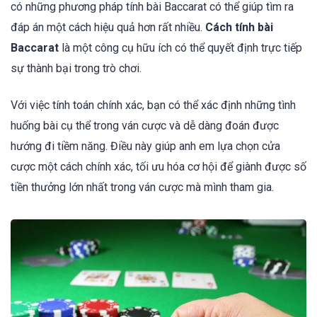
có những phương pháp tính bài Baccarat có thể giúp tìm ra
đáp án một cách hiệu quả hơn rất nhiều.
Cách tính bài
Baccarat
là một công cụ hữu ích có thể quyết định trực tiếp
sự thành bại trong trò chơi.
Với việc tính toán chính xác, bạn có thể xác định những tình
huống bài cụ thể trong ván cược và dễ dàng đoán được
hướng đi tiềm năng. Điều này giúp anh em lựa chọn cửa
cược một cách chính xác, tối ưu hóa cơ hội để giành được số
tiền thưởng lớn nhất trong ván cược mà mình tham gia.