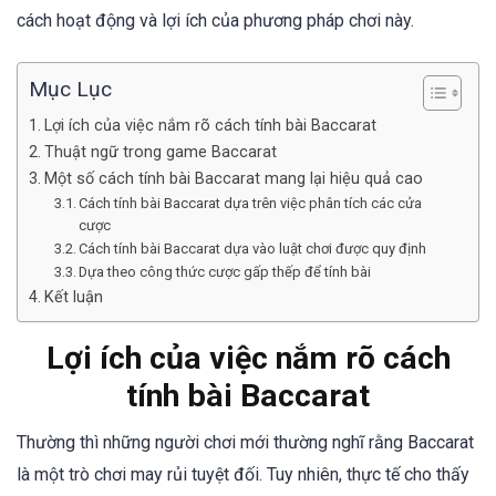
cách hoạt động và lợi ích của phương pháp chơi này.
Mục Lục
Lợi ích của việc nắm rõ cách tính bài Baccarat
Thuật ngữ trong game Baccarat
Một số cách tính bài Baccarat mang lại hiệu quả cao
Cách tính bài Baccarat dựa trên việc phân tích các cửa
cược
Cách tính bài Baccarat dựa vào luật chơi được quy định
Dựa theo công thức cược gấp thếp để tính bài
Kết luận
Lợi ích của việc nắm rõ cách
tính bài Baccarat
Thường thì những người chơi mới thường nghĩ rằng Baccarat
là một trò chơi may rủi tuyệt đối. Tuy nhiên, thực tế cho thấy