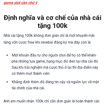
game slot cần chú ý
Định nghĩa và cơ chế của nhà cái
tặng 100k
Nhà cái tặng 100k không đơn giản chỉ là một khuyến mãi
tặng vốn cược free khi newbie đăng ký mà đây còn là:
Một khoản đầu tư cho người chơi để họ có thể khám
phá những tựa game, hạng mục đỏ đen tại nhà cái đó.
Sau khi trải nghiệm mà cược thủ ở lại thì địa điểm này
có thêm mọt thành viên.
Khẳng định thêm độ đáng tin cậy và nguồn lực về mặt
tài chính của nhà cái.
Anh em muốn nhận 100k chỉ cần đơn giản là hoàn thành các