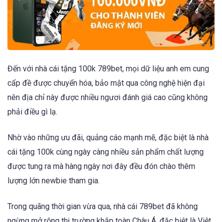
Đến với nhà cái tặng 100k 789bet, mọi dữ liệu anh em cung
cấp đề được chuyển hóa, bảo mật qua công nghệ hiện đại
nên địa chỉ này được nhiều ngươi đánh giá cao cũng không
phải điều gì lạ.
Nhờ vào những ưu đãi, quảng cáo mạnh mẽ, đặc biệt là nhà
cái tặng 100k cùng ngày càng nhiều sản phẩm chất lượng
được tung ra mà hàng ngày nơi đây đều đón chào thêm
lượng lớn newbie tham gia.
Trong quãng thời gian vừa qua, nhà cái 789bet đã không
ngừng mở rộng thị trường khắp toàn Châu Á, đặc biệt là Việt