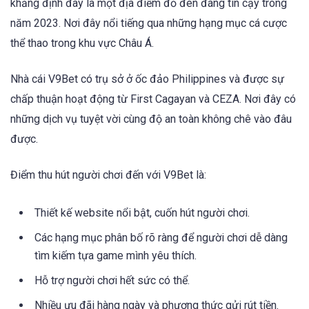
khẳng định đây là một địa điểm đỏ đen đáng tin cậy trong
năm 2023. Nơi đây nổi tiếng qua những hạng mục cá cược
thể thao trong khu vực Châu Á.
Nhà cái V9Bet có trụ sở ở ốc đảo Philippines và được sự
chấp thuận hoạt động từ First Cagayan và CEZA. Nơi đây có
những dịch vụ tuyệt vời cùng độ an toàn không chê vào đâu
được.
Điểm thu hút người chơi đến với V9Bet là:
Thiết kế website nổi bật, cuốn hút người chơi.
Các hạng mục phân bố rõ ràng để người chơi dễ dàng
tìm kiếm tựa game mình yêu thích.
Hỗ trợ người chơi hết sức có thể.
Nhiều ưu đãi hàng ngày và phương thức gửi rút tiền.