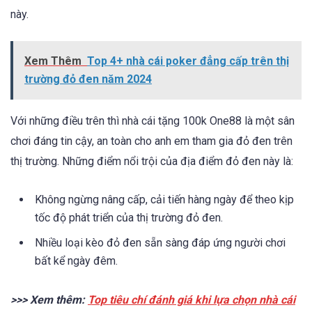
này.
Xem Thêm
Top 4+ nhà cái poker đẳng cấp trên thị
trường đỏ đen năm 2024
Với những điều trên thì nhà cái tặng 100k One88 là một sân
chơi đáng tin cậy, an toàn cho anh em tham gia đỏ đen trên
thị trường. Những điểm nổi trội của địa điểm đỏ đen này là:
Không ngừng nâng cấp, cải tiến hàng ngày để theo kịp
tốc độ phát triển của thị trường đỏ đen.
Nhiều loại kèo đỏ đen sẵn sàng đáp ứng người chơi
bất kể ngày đêm.
>>> Xem thêm:
Top tiêu chí đánh giá khi lựa chọn nhà cái