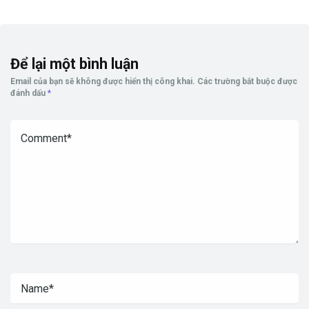
Để lại một bình luận
Email của bạn sẽ không được hiển thị công khai.
Các trường bắt buộc được
đánh dấu
*