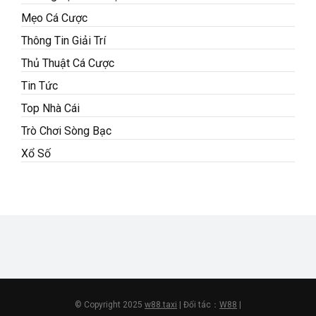
Mẹo Cá Cược
Thông Tin Giải Trí
Thủ Thuật Cá Cược
Tin Tức
Top Nhà Cái
Trò Chơi Sòng Bạc
Xổ Số
© Copyright 2025
w88.taxi
| Đối tác：
W88
|