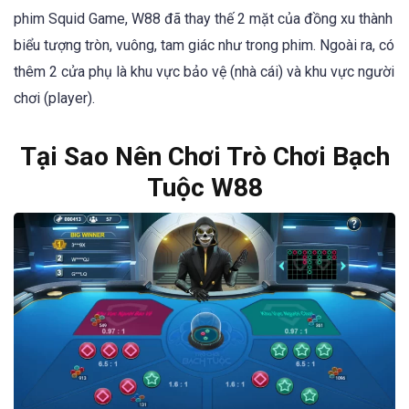
phim Squid Game, W88 đã thay thế 2 mặt của đồng xu thành
biểu tượng tròn, vuông, tam giác như trong phim. Ngoài ra, có
thêm 2 cửa phụ là khu vực bảo vệ (nhà cái) và khu vực người
chơi (player).
Tại Sao Nên Chơi Trò Chơi Bạch
Tuộc W88