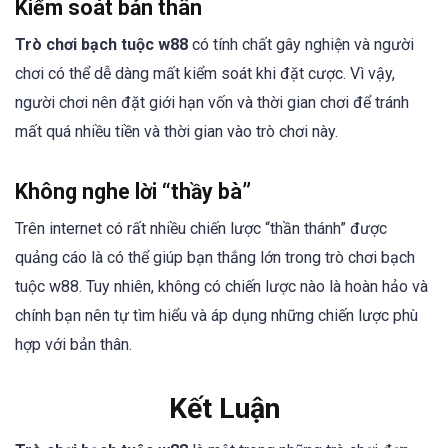
Kiểm soát bản thân
Trò chơi bạch tuộc w88
có tính chất gây nghiện và người
chơi có thể dễ dàng mất kiểm soát khi đặt cược. Vì vậy,
người chơi nên đặt giới hạn vốn và thời gian chơi để tránh
mất quá nhiều tiền và thời gian vào trò chơi này.
Không nghe lời “thầy bà”
Trên internet có rất nhiều chiến lược “thần thánh” được
quảng cáo là có thể giúp bạn thắng lớn trong trò chơi bạch
tuộc w88. Tuy nhiên, không có chiến lược nào là hoàn hảo và
chính bạn nên tự tìm hiểu và áp dụng những chiến lược phù
hợp với bản thân.
Kết Luận