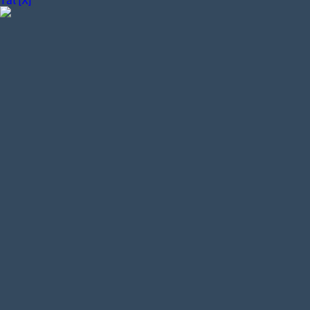
Tắt [X]