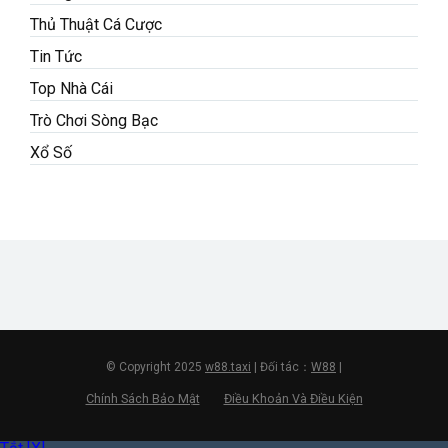
Thủ Thuật Cá Cược
Tin Tức
Top Nhà Cái
Trò Chơi Sòng Bạc
Xổ Số
© Copyright 2025
w88.taxi
| Đối tác：
W88
|
Chính Sách Bảo Mật
Điều Khoản Và Điều Kiện