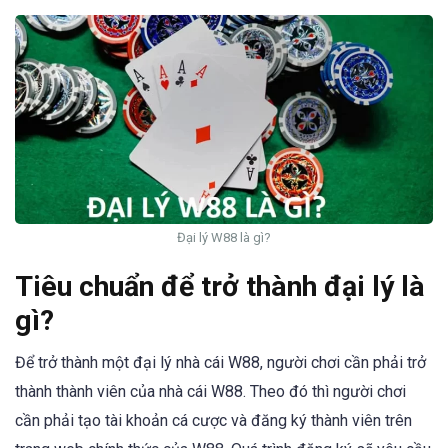
Đại lý W88 là gì?
Tiêu chuẩn để trở thành đại lý là
gì?
Để trở thành một đại lý nhà cái W88, người chơi cần phải trở
thành thành viên của nhà cái W88. Theo đó thì người chơi
cần phải tạo tài khoản cá cược và đăng ký thành viên trên