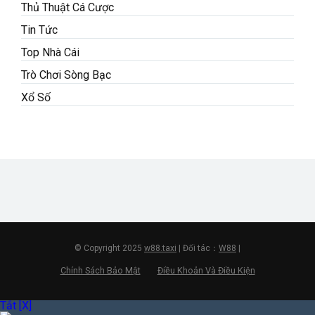
Thủ Thuật Cá Cược
Tin Tức
Top Nhà Cái
Trò Chơi Sòng Bạc
Xổ Số
© Copyright 2025
w88.taxi
| Đối tác：
W88
|
Chính Sách Bảo Mật
Điều Khoản Và Điều Kiện
Tắt [X]