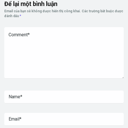
Để lại một bình luận
Email của bạn sẽ không được hiển thị công khai.
Các trường bắt buộc được
đánh dấu
*