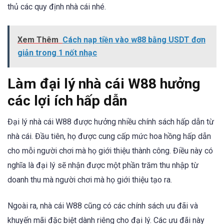
thủ các quy định nhà cái nhé.
Xem Thêm
Cách nạp tiền vào w88 bằng USDT đơn
giản trong 1 nốt nhạc
Làm đại lý nhà cái W88 hưởng
các lợi ích hấp dẫn
Đại lý nhà cái W88 được hưởng nhiều chính sách hấp dẫn từ
nhà cái. Đầu tiên, họ được cung cấp mức hoa hồng hấp dẫn
cho mỗi người chơi mà họ giới thiệu thành công. Điều này có
nghĩa là đại lý sẽ nhận được một phần trăm thu nhập từ
doanh thu mà người chơi mà họ giới thiệu tạo ra.
Ngoài ra, nhà cái W88 cũng có các chính sách ưu đãi và
khuyến mãi đặc biệt dành riêng cho đại lý. Các ưu đãi này