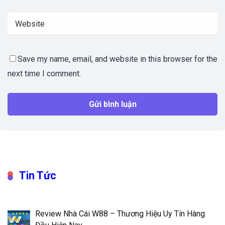
Save my name, email, and website in this browser for the
next time I comment.
Tin Tức
Review Nhà Cái W88 – Thương Hiệu Uy Tín Hàng