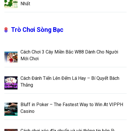
Nhất
Trò Chơi Sòng Bạc
Cách Chơi 3 Cây Miền Bắc W88 Dành Cho Người
Mới Chơi
Cách Đánh Tiến Lên Đếm Lá Hay – Bí Quyết Bách
Thắng
Bluff in Poker – The Fastest Way to Win At VIPPH
Casino
Cách chơi xóc đĩa chuẩn và vài thông tin bên lề