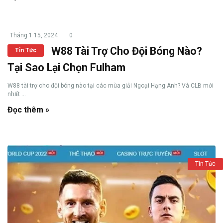
Tháng 1 15, 2024
0
W88 Tài Trợ Cho Đội Bóng Nào?
Tin Tức
Tại Sao Lại Chọn Fulham
W88 tài trợ cho đội bóng nào tại các mùa giải Ngoại Hạng Anh? Và CLB mới
nhất ...
Đọc thêm »
Tin Tức