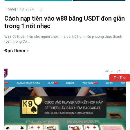
Tháng 1 18, 2024
0
Cách nạp tiền vào w88 bằng USDT đơn giản
trong 1 nốt nhạc
W88 để thuận tiện cho người chơi, nhà cái hỗ trợ nhiều phương thức thanh
toán, trong đó ...
Đọc thêm »
Tin Tức