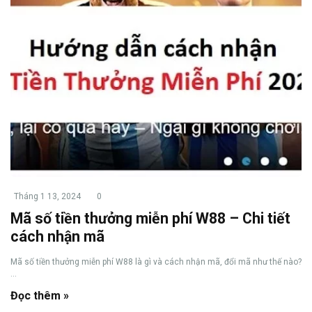
Tháng 1 13, 2024
0
Mã số tiền thưởng miễn phí W88 – Chi tiết
cách nhận mã
Mã số tiền thưởng miễn phí W88 là gì và cách nhận mã, đổi mã như thế nào?
...
Đọc thêm »