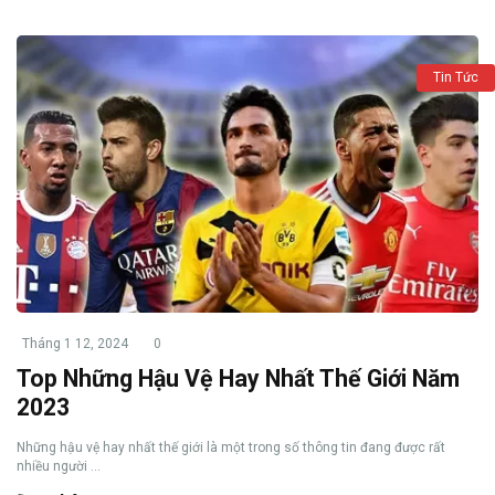
Tin Tức
Tháng 1 12, 2024
0
Top Những Hậu Vệ Hay Nhất Thế Giới Năm
2023
Những hậu vệ hay nhất thế giới là một trong số thông tin đang được rất
nhiều người ...