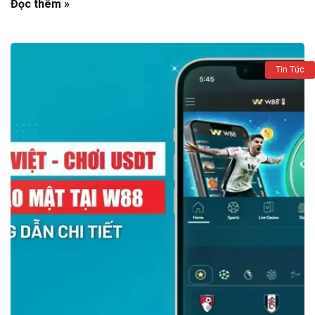
Đọc thêm »
Tin Tức