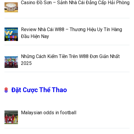
Casino Đồ Sơn – Sảnh Nhà Cái Đẳng Cấp Hải Phòng
Review Nhà Cái W88 – Thương Hiệu Uy Tín Hàng
Đầu Hiện Nay
Những Cách Kiếm Tiền Trên W88 Đơn Giản Nhất
2025
Đặt Cược Thể Thao
Malaysian odds in football