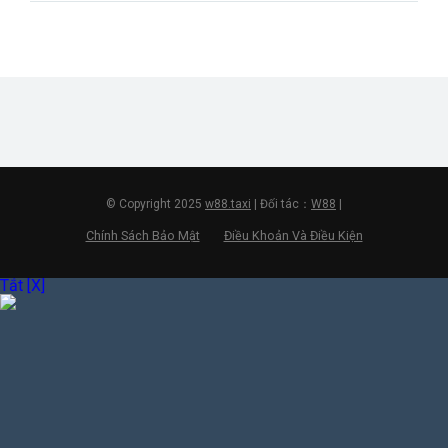
© Copyright 2025
w88.taxi
| Đối tác：
W88
|
Chính Sách Bảo Mật
Điều Khoản Và Điều Kiện
Tắt [X]