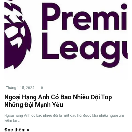
Tháng 1 15, 2024
0
Ngoại Hạng Anh Có Bao Nhiêu Đội Top
Những Đội Mạnh Yếu
Ngoại hạng Anh có bao nhiêu đội là một câu hỏi được khá nhiều người tìm
kiếm tại ...
Đọc thêm »