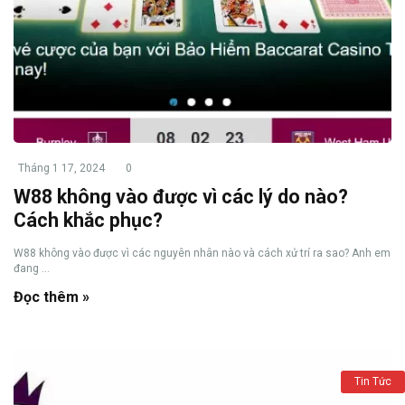
Tháng 1 17, 2024
0
W88 không vào được vì các lý do nào?
Cách khắc phục?
W88 không vào được vì các nguyên nhân nào và cách xử trí ra sao? Anh em
đang ...
Đọc thêm »
Tin Tức