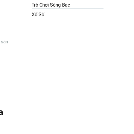
Trò Chơi Sòng Bạc
Xổ Số
 sân
a