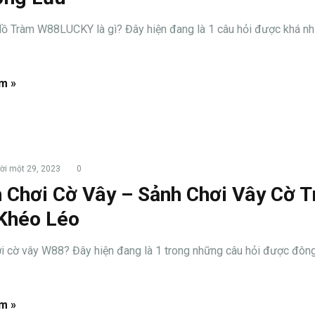
ồ Tràm W88LUCKY là gì? Đây hiện đang là 1 câu hỏi được khá nh
m »
i một 29, 2023
0
 Chơi Cờ Vây – Sảnh Chơi Vây Cờ T
Khéo Léo
i cờ vây W88? Đây hiện đang là 1 trong những câu hỏi được đôn
m »