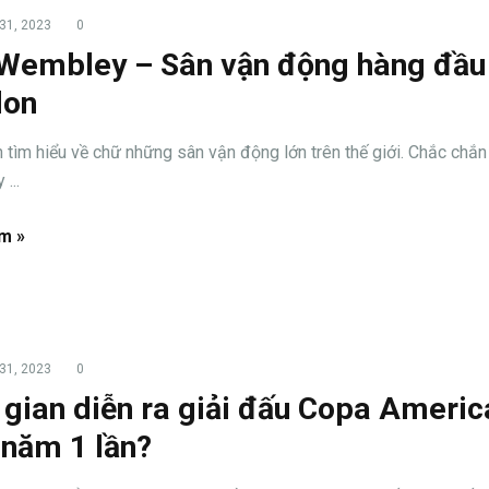
31, 2023
0
Wembley – Sân vận động hàng đầu
don
 tìm hiểu về chữ những sân vận động lớn trên thế giới. Chắc chắn
...
m »
31, 2023
0
 gian diễn ra giải đấu Copa Americ
năm 1 lần?