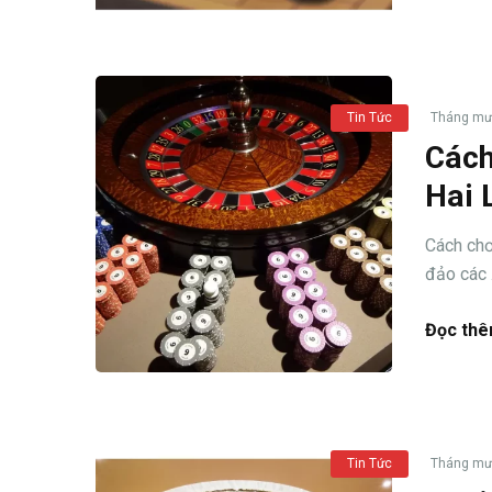
Tin Tức
Tháng mườ
Cách
Hai 
Cách chơ
đảo các .
Đọc thê
Tin Tức
Tháng mườ