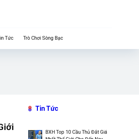
in Tức
Trò Chơi Sòng Bạc
Tin Tức
Giới
BXH Top 10 Cầu Thủ Đắt Giá