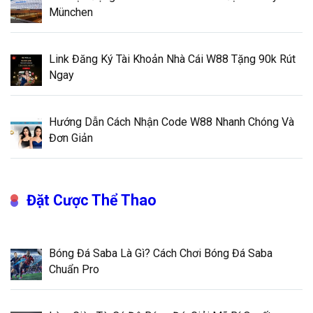
München
Link Đăng Ký Tài Khoản Nhà Cái W88 Tặng 90k Rút
Ngay
Hướng Dẫn Cách Nhận Code W88 Nhanh Chóng Và
Đơn Giản
Đặt Cược Thể Thao
Bóng Đá Saba Là Gì? Cách Chơi Bóng Đá Saba
Chuẩn Pro