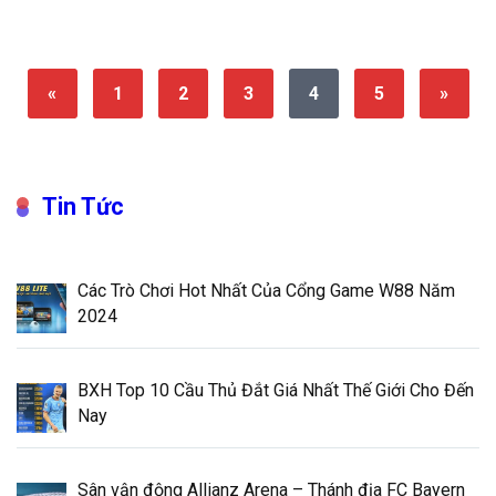
«
1
2
3
4
5
»
Tin Tức
Các Trò Chơi Hot Nhất Của Cổng Game W88 Năm
2024
BXH Top 10 Cầu Thủ Đắt Giá Nhất Thế Giới Cho Đến
Nay
Sân vận động Allianz Arena – Thánh địa FC Bayern