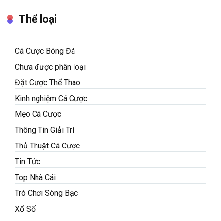
Thể loại
Cá Cược Bóng Đá
Chưa được phân loại
Đặt Cược Thể Thao
Kinh nghiệm Cá Cược
Mẹo Cá Cược
Thông Tin Giải Trí
Thủ Thuật Cá Cược
Tin Tức
Top Nhà Cái
Trò Chơi Sòng Bạc
Xổ Số