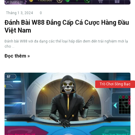
Tháng 1 3, 2024
0
Đánh Bài W88 Đẳng Cấp Cá Cược Hàng Đầu
Việt Nam
Đánh bài W88 với đa dạng các thể loại hấp dẫn đem đến trải nghiệm mới lạ
cho ...
Đọc thêm »
Trò Chơi Sòng Bạc