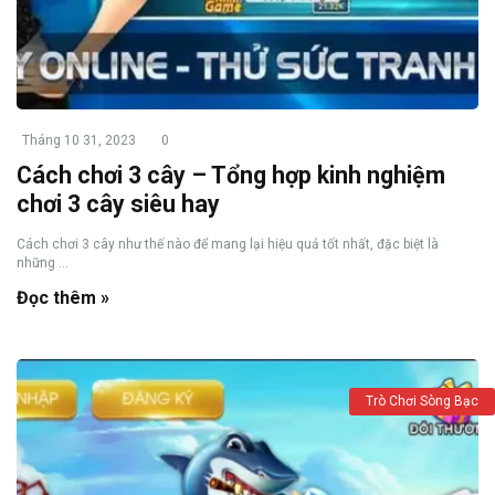
Tháng 10 31, 2023
0
Cách chơi 3 cây – Tổng hợp kinh nghiệm
chơi 3 cây siêu hay
Cách chơi 3 cây như thế nào để mang lại hiệu quả tốt nhất, đặc biệt là
những ...
Đọc thêm »
Trò Chơi Sòng Bạc