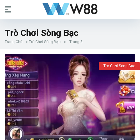
Trò Chơi Sòng Bạc
Trang Chủ
»
Trò Chơi Sòng Bạc
»
Trang 3
Trò Chơi Sòng Bạc