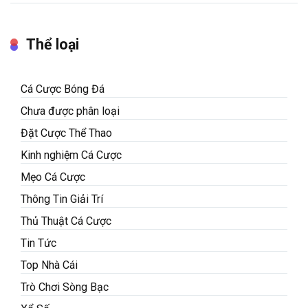
Thể loại
Cá Cược Bóng Đá
Chưa được phân loại
Đặt Cược Thể Thao
Kinh nghiệm Cá Cược
Mẹo Cá Cược
Thông Tin Giải Trí
Thủ Thuật Cá Cược
Tin Tức
Top Nhà Cái
Trò Chơi Sòng Bạc