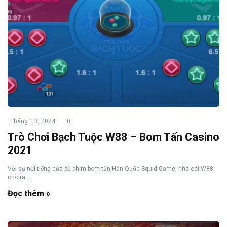
Tháng 1 3, 2024
0
Trò Chơi Bạch Tuộc W88 – Bom Tấn Casino
2021
Với sự nổi tiếng của bộ phim bom tấn Hàn Quốc Squid Game, nhà cái W88
cho ra ...
Đọc thêm »