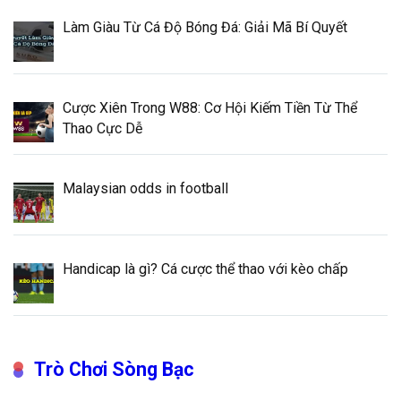
Làm Giàu Từ Cá Độ Bóng Đá: Giải Mã Bí Quyết
Cược Xiên Trong W88: Cơ Hội Kiếm Tiền Từ Thể
Thao Cực Dễ
Malaysian odds in football
Handicap là gì? Cá cược thể thao với kèo chấp
Trò Chơi Sòng Bạc