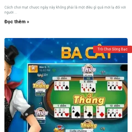
Cách chơi mạt chược ngày này không phải là một điều gì quá mới lạ đối với
người ...
Đọc thêm »
Trò Chơi Sòng Bạc