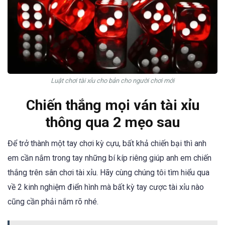
Luật chơi tài xỉu cho bản cho người chơi mới
Chiến thắng mọi ván tài xỉu
thông qua 2 mẹo sau
Để trở thành một tay chơi kỳ cựu, bất khả chiến bại thì anh
em cần nắm trong tay những bí kíp riêng giúp anh em chiến
thắng trên sân chơi tài xỉu. Hãy cùng chúng tôi tìm hiểu qua
về 2 kinh nghiệm điển hình mà bất kỳ tay cược tài xỉu nào
cũng cần phải nắm rõ nhé.