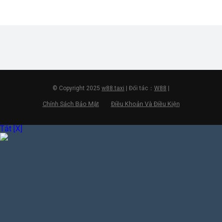
© Copyright 2025
w88.taxi
| Đối tác：
W88
|
Chính Sách Bảo Mật
Điều Khoản Và Điều Kiện
Tắt [X]