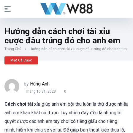
Hướng dẫn cách chơi tài xỉu
cược đâu trúng đó cho anh em
Trang Chủ
»
Hướng dẫn cách chơi tài xỉu cược đâu trúng đó cho anh em
Mẹo Cá Cược
by
Hùng Anh
Tháng 10 31, 2023
0
Cách chơi tài xỉu
giúp anh em bội thu luôn là thứ được nhiều
anh em khao khát có được. Tuy nhiên đây đều là những bí
quyết được các anh em tay chơi có tiếng giấu cho riêng
mình, hiếm khi chia sẻ với ai. Để giúp bạn thoát kiếp thua lỗ,