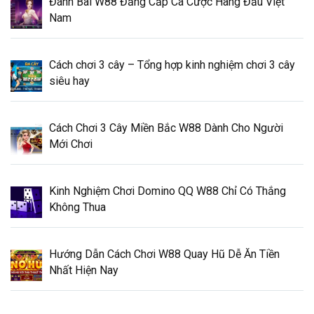
Đánh Bài W88 Đẳng Cấp Cá Cược Hàng Đầu Việt
Nam
Cách chơi 3 cây – Tổng hợp kinh nghiệm chơi 3 cây
siêu hay
Cách Chơi 3 Cây Miền Bắc W88 Dành Cho Người
Mới Chơi
Kinh Nghiệm Chơi Domino QQ W88 Chỉ Có Thắng
Không Thua
Hướng Dẫn Cách Chơi W88 Quay Hũ Dễ Ăn Tiền
Nhất Hiện Nay