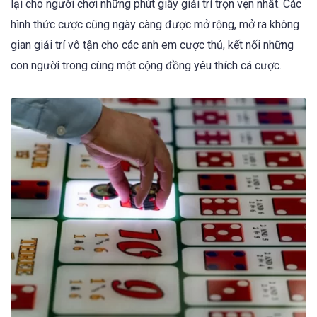
lại cho người chơi những phút giây giải trí trọn vẹn nhất. Các
hình thức cược cũng ngày càng được mở rộng, mở ra không
gian giải trí vô tận cho các anh em cược thủ, kết nối những
con người trong cùng một cộng đồng yêu thích cá cược.