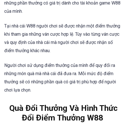
những phần thưởng có giá trị dành cho tài khoản game W88
của mình.
Tại nhà cái W88 người chơi sẽ được nhận một điểm thưởng
khi tham gia những ván cược hợp lệ. Tùy vào từng ván cược
và quy định của nhà cái mà người chơi sẽ được nhận số
điểm thưởng khác nhau.
Người chơi sử dụng điểm thưởng của mình để quy đổi ra
những món quà mà nhà cái đã đưa ra. Mỗi mức độ điểm
thưởng sẽ có những phần quà có giá trị phù hợp để người
chơi lựa chọn.
Quà Đổi Thưởng Và Hình Thức
Đổi Điểm Thưởng W88