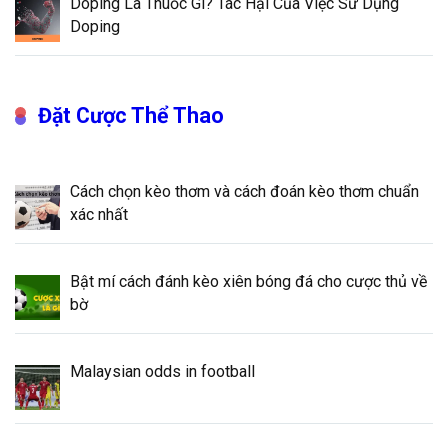
Doping Là Thuốc Gì? Tác Hại Của Việc Sử Dụng
Doping
Đặt Cược Thể Thao
Cách chọn kèo thơm và cách đoán kèo thơm chuẩn
xác nhất
Bật mí cách đánh kèo xiên bóng đá cho cược thủ về
bờ
Malaysian odds in football