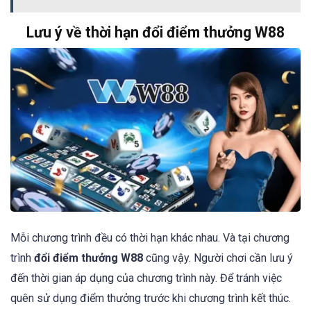
Lưu ý về thời hạn đổi điểm thưởng W88
Mỗi chương trình đều có thời hạn khác nhau. Và tại chương
trình
đổi điểm thưởng W88
cũng vậy. Người chơi cần lưu ý
đến thời gian áp dụng của chương trình này. Để tránh việc
quên sử dụng điểm thưởng trước khi chương trình kết thúc.