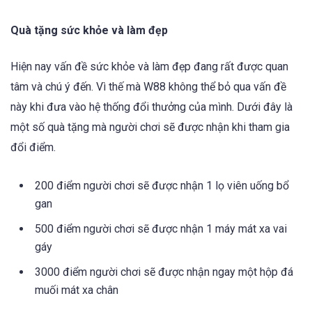
Quà tặng sức khỏe và làm đẹp
Hiện nay vấn đề sức khỏe và làm đẹp đang rất được quan
tâm và chú ý đến. Vì thế mà W88 không thể bỏ qua vấn đề
này khi đưa vào hệ thống đổi thưởng của mình. Dưới đây là
một số quà tặng mà người chơi sẽ được nhận khi tham gia
đổi điểm.
200 điểm người chơi sẽ được nhận 1 lọ viên uống bổ
gan
500 điểm người chơi sẽ được nhận 1 máy mát xa vai
gáy
3000 điểm người chơi sẽ được nhận ngay một hộp đá
muối mát xa chân