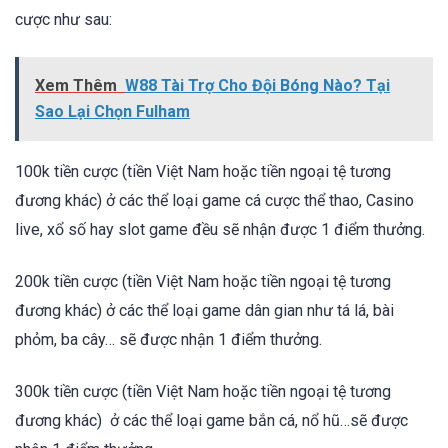
cược như sau:
Xem Thêm
W88 Tài Trợ Cho Đội Bóng Nào? Tại
Sao Lại Chọn Fulham
100k tiền cược (tiền Việt Nam hoặc tiền ngoại tệ tương
đương khác) ở các thể loại game cá cược thể thao, Casino
live, xổ số hay slot game đều sẽ nhận được 1 điểm thưởng.
200k tiền cược (tiền Việt Nam hoặc tiền ngoại tệ tương
đương khác) ở các thể loại game dân gian như tá lá, bài
phỏm, ba cây… sẽ được nhận 1 điểm thưởng.
300k tiền cược (tiền Việt Nam hoặc tiền ngoại tệ tương
đương khác) ở các thể loại game bắn cá, nổ hũ…sẽ được