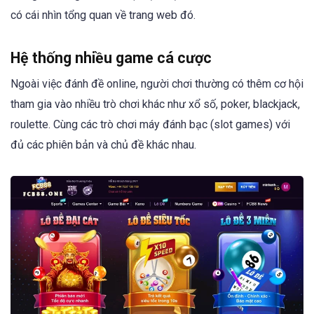
có cái nhìn tổng quan về trang web đó.
Hệ thống nhiều game cá cược
Ngoài việc đánh đề online, người chơi thường có thêm cơ hội
tham gia vào nhiều trò chơi khác như xổ số, poker, blackjack,
roulette. Cùng các trò chơi máy đánh bạc (slot games) với
đủ các phiên bản và chủ đề khác nhau.