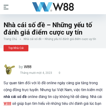
Nhà cái số đề – Những yếu tố
đánh giá điểm cược uy tín
Trang Chủ
»
Nhà cái số đề – Những yếu tố đánh giá điểm cược uy tín
Top Nhà Cái
by
W88
Tháng mười một 4, 2023
0
Sự quan tâm đối với lô đề online ngày càng gia tăng trong
cộng đồng trực tuyến. Nhưng tại Việt Nam, việc tìm kiếm một
nhà cái số đề
online đáng tin cậy không hề dễ dàng. Nhà cái
W88
sẽ giúp bạn tìm hiểu về những tiêu chí đánh giá lúc bạn