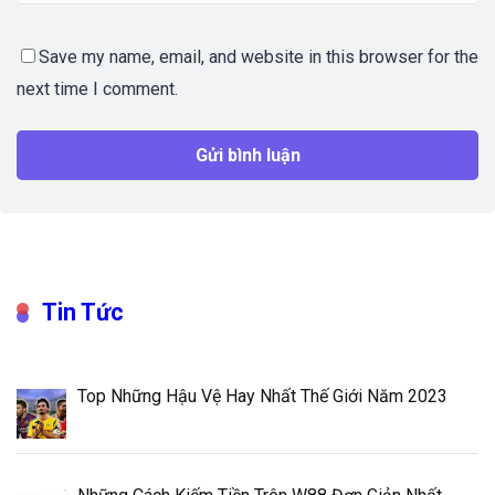
Save my name, email, and website in this browser for the
next time I comment.
Tin Tức
Top Những Hậu Vệ Hay Nhất Thế Giới Năm 2023