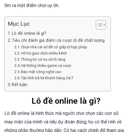
tìm ra một điểm chơi uy tín.
Mục Lục
Lô đề online là gì?
Tiêu chí đánh giá điểm cá cược lô đề chất lượng
Chọn nhà cái số đề có giấy tờ hợp pháp
Hỗ trợ giao dịch nhiều kênh
Thông tin có trụ sở rõ ràng
Hệ thống nhiều game cá cược
Bảo mật công nghệ cao
Tận tình trả lời khách hàng 24/7
Kết luận
Lô đề online là gì?
Lô đề online là hình thức mà người chơi chọn các con số
may mắn của mình và nếu dự đoán đúng, họ có thể rinh về
những phần thưởng hấp dẫn. Có hai cách chính để tham gia