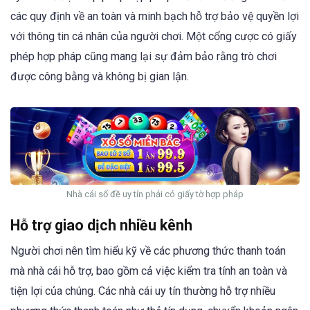
các quy định về an toàn và minh bạch hỗ trợ bảo vệ quyền lợi
với thông tin cá nhân của người chơi. Một cổng cược có giấy
phép hợp pháp cũng mang lại sự đảm bảo rằng trò chơi
được công bằng và không bị gian lận.
Nhà cái số đề uy tín phải có giấy tờ hợp pháp
Hỗ trợ giao dịch nhiều kênh
Người chơi nên tìm hiểu kỹ về các phương thức thanh toán
mà nhà cái hỗ trợ, bao gồm cả việc kiểm tra tính an toàn và
tiện lợi của chúng. Các nhà cái uy tín thường hỗ trợ nhiều