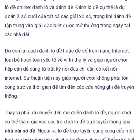
lô đề online: đánh lô và đánh đề. Đánh lô đề cụ thể là dự
đoán 2 số cuối của tất cả các giải xổ số, trong khi đánh đề
tập trung vào giải đặc biệt được mở thưởng trong ngày tại
các nhà đài.
Đó còn lại cách đánh lô đề hoặc đề số trên mạng Internet,
loại bỏ hoàn toàn yếu tố về vị trí địa lý và giúp người chơi
tiếp cận dễ dàng từ bất kỳ nơi đâu chỉ cần có kết nối
internet. Sự thuận tiện này giúp người chơi không phải tốn
công sức và thời gian để tìm đến các cửa hàng ghi đề truyền
thống.
Thay vì phải di chuyển đến địa điểm đánh lô đề, người chơi
có thể tham gia vào các trò chơi lô đề trực tuyến thông qua
nhà cái số đề
. Ngoài ra, lô đề trực tuyến cũng cung cấp một
loạt các tính năng tiện ích như tự động chọn số, thống kê kết