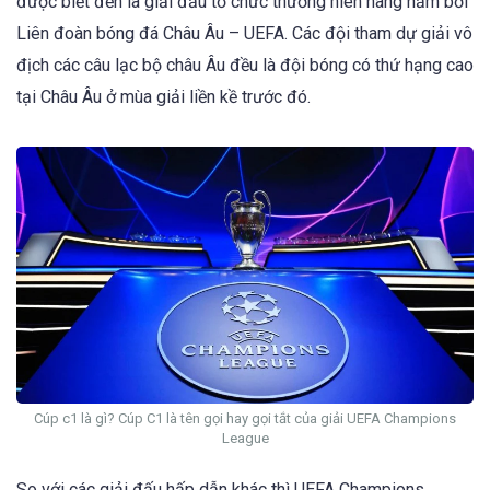
được biết đến là giải đấu tổ chức thường niên hàng năm bởi
Liên đoàn bóng đá Châu Âu – UEFA. Các đội tham dự giải vô
địch các câu lạc bộ châu Âu đều là đội bóng có thứ hạng cao
tại Châu Âu ở mùa giải liền kề trước đó.
Cúp c1 là gì? Cúp C1 là tên gọi hay gọi tắt của giải UEFA Champions
League
So với các giải đấu hấp dẫn khác thì UEFA Champions