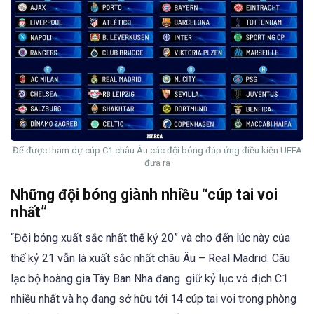
Để được tham dự cúp C1 châu Âu các đội bóng đáp ứng điều kiện UEFA
đưa ra
Những đội bóng giành nhiều “cúp tai voi
nhất”
“Đội bóng xuất sắc nhất thế kỷ 20” và cho đến lúc này của
thế kỷ 21 vẫn là xuất sắc nhất châu Âu – Real Madrid. Câu
lạc bộ hoàng gia Tây Ban Nha đang giữ kỷ lục vô địch C1
nhiều nhất và họ đang sở hữu tới 14 cúp tai voi trong phòng