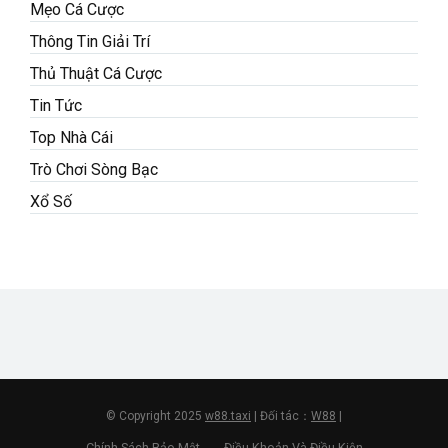
Mẹo Cá Cược
Thông Tin Giải Trí
Thủ Thuật Cá Cược
Tin Tức
Top Nhà Cái
Trò Chơi Sòng Bạc
Xổ Số
© Copyright 2025
w88.taxi
| Đối tác：
W88
|
Chính Sách Bảo Mật
Điều Khoản Và Điều Kiện